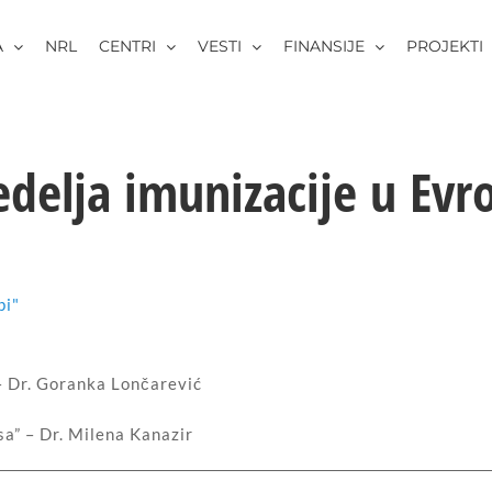
A
NRL
CENTRI
VESTI
FINANSIJE
PROJEKTI
delja imunizacije u Evr
"
 – Dr. Goranka Lončarević
sa” – Dr. Milena Kanazir