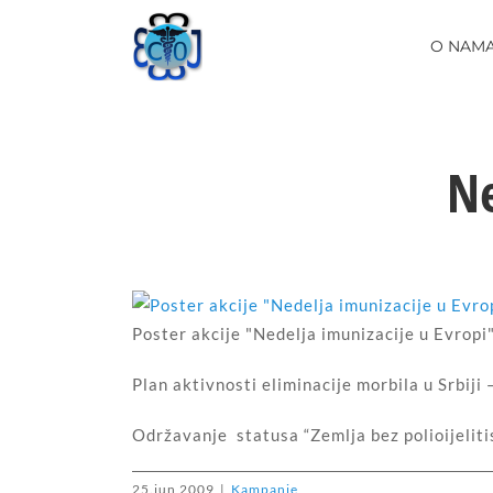
Skip
to
O NAM
content
Ne
Poster akcije "Nedelja imunizacije u Evropi
Plan aktivnosti eliminacije morbila u Srbiji
Održavanje statusa “Zemlja bez polioijeliti
25.jun 2009
|
Kampanje