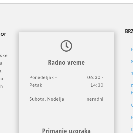
BRZ
jske
Radno vreme
sa
a,
Ponedeljak -
06:30 -
o i
Petak
14:30
ih
Subota, Nedelja
neradni
Primanje uzoraka