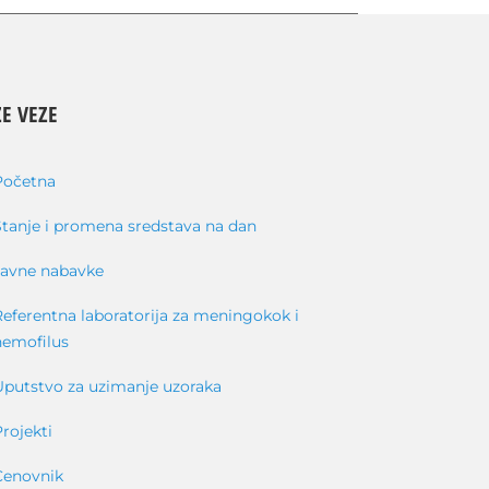
E VEZE
Početna
Stanje i promena sredstava na dan
Javne nabavke
Referentna laboratorija za meningokok i
hemofilus
Uputstvo za uzimanje uzoraka
Projekti
Cenovnik