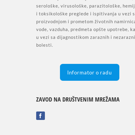
serološke, virusološke, parazitološke, hemi
i toksikološke preglede i ispitivanja u vezi 
proizvodnjom i prometom životnih namirnic
vode, vazduha, predmeta opšte upotrebe, ka
u vezi sa dijagnostikom zaraznih i nezarazn
bolesti.
Informator o radu
ZAVOD NA DRUŠTVENIM MREŽAMA