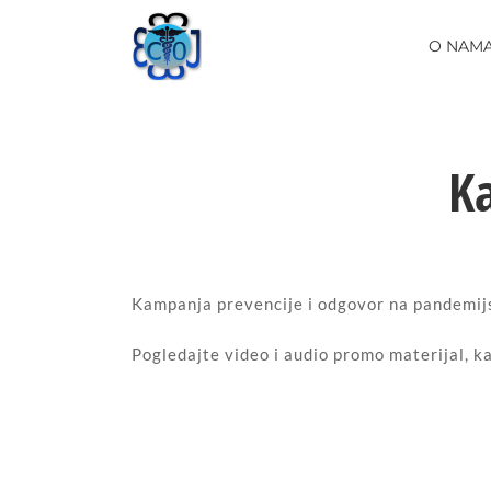
Skip
to
O NAM
content
K
Kampanja prevencije i odgovor na pandemijsk
Pogledajte video i audio promo materijal, ka