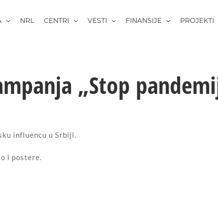
A
NRL
CENTRI
VESTI
FINANSIJE
PROJEKTI
ampanja „Stop pandemij
u influencu u Srbiji.
o i postere.