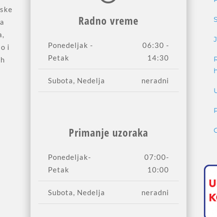
jske
Radno vreme
sa
a,
Ponedeljak -
06:30 -
o i
Petak
14:30
ih
Subota, Nedelja
neradni
Primanje uzoraka
Ponedeljak-
07:00-
Petak
10:00
Subota, Nedelja
neradni