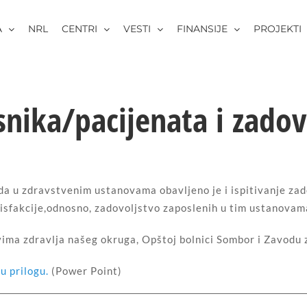
A
NRL
CENTRI
VESTI
FINANSIJE
PROJEKTI
snika/pacijenata i zadov
da u zdravstvenim ustanovama obavljeno je i ispitivanje za
atisfakcije,odnosno, zadovoljstvo zaposlenih u tim ustanov
ima zdravlja našeg okruga, Opštoj bolnici Sombor i Zavodu 
u prilogu.
(Power Point)