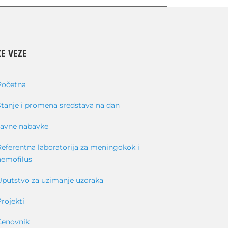
E VEZE
Početna
Stanje i promena sredstava na dan
Javne nabavke
Referentna laboratorija za meningokok i
hemofilus
Uputstvo za uzimanje uzoraka
Projekti
Cenovnik