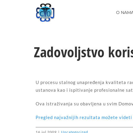
Skip
to
O NAM
content
Zadovoljstvo kori
U procesu stalnog unapređenja kvaliteta ra
ustanova kao i ispitivanje profesionalne s
Ova istraživanja su obavljena u svim Domov
Pregled najvažnijih rezultata možete videti 
16.jul 2009
|
Uncategorized