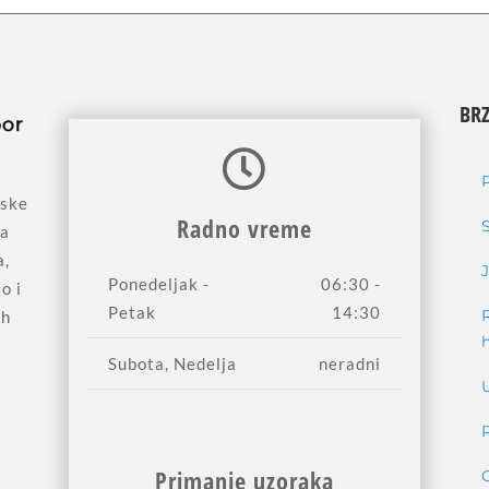
BRZ
jske
Radno vreme
sa
a,
Ponedeljak -
06:30 -
o i
Petak
14:30
ih
Subota, Nedelja
neradni
Primanje uzoraka