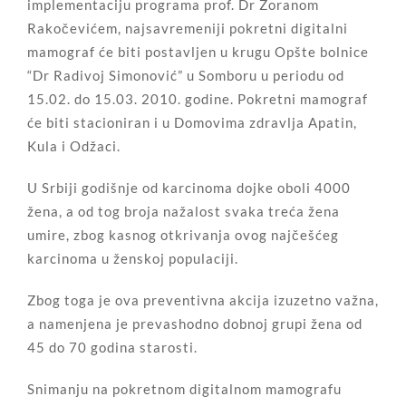
implementaciju programa prof. Dr Zoranom
Rakočevićem, najsavremeniji pokretni digitalni
mamograf će biti postavljen u krugu Opšte bolnice
“Dr Radivoj Simonović” u Somboru u periodu od
15.02. do 15.03. 2010. godine. Pokretni mamograf
će biti stacioniran i u Domovima zdravlja Apatin,
Kula i Odžaci.
U Srbiji godišnje od karcinoma dojke oboli 4000
žena, a od tog broja nažalost svaka treća žena
umire, zbog kasnog otkrivanja ovog najčešćeg
karcinoma u ženskoj populaciji.
Zbog toga je ova preventivna akcija izuzetno važna,
a namenjena je prevashodno dobnoj grupi žena od
45 do 70 godina starosti.
Snimanju na pokretnom digitalnom mamografu