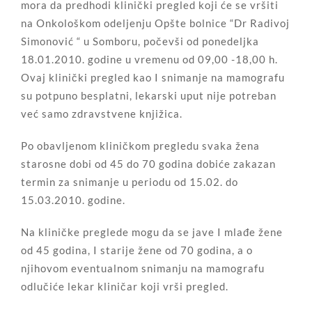
mora da predhodi klinički pregled koji će se vršiti
na Onkološkom odeljenju Opšte bolnice “Dr Radivoj
Simonović “ u Somboru, počevši od ponedeljka
18.01.2010. godine u vremenu od 09,00 -18,00 h.
Ovaj klinički pregled kao I snimanje na mamografu
su potpuno besplatni, lekarski uput nije potreban
već samo zdravstvene knjižica.
Po obavljenom kliničkom pregledu svaka žena
starosne dobi od 45 do 70 godina dobiće zakazan
termin za snimanje u periodu od 15.02. do
15.03.2010. godine.
Na kliničke preglede mogu da se jave I mlađe žene
od 45 godina, I starije žene od 70 godina, a o
njihovom eventualnom snimanju na mamografu
odlučiće lekar kliničar koji vrši pregled.