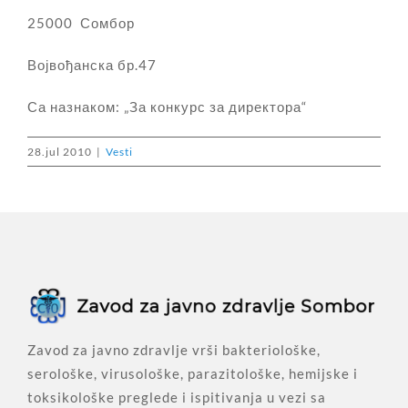
25000 Сомбор
Војвођанска бр.47
Са назнаком: „За конкурс за директора“
28.jul 2010
|
Vesti
Zavod za javno zdravlje vrši bakteriološke,
serološke, virusološke, parazitološke, hemijske i
toksikološke preglede i ispitivanja u vezi sa