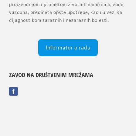
proizvodnjom i prometom životnih namirnica, vode,
vazduha, predmeta opšte upotrebe, kao i u vezi sa
dijagnostikom zaraznih i nezaraznih bolesti.
Informator o radu
ZAVOD NA DRUŠTVENIM MREŽAMA