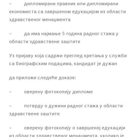
– дипломирани правник или дипломирани
економиста са завршеном едукацијом из области
здравственог менаџмента
– да има најмање 5 година радног стажа у
области здравствене заштите
Уз пријаву која садржи преглед кретања у служби
са биографским подацима, кандидат је дужан
да приложи следеће доказе:
– оверену фотокопију дипломе
– потврду о дужини радног стажа у области
здравствене заштите
– оверену фотокопију о завршеној едукацији
из области здравственог менаџмента, уколико је