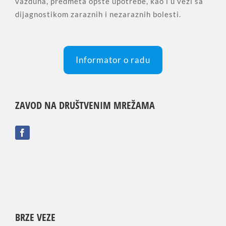
vazduha, predmeta opšte upotrebe, kao i u vezi sa
dijagnostikom zaraznih i nezaraznih bolesti.
Informator o radu
ZAVOD NA DRUŠTVENIM MREŽAMA
BRZE VEZE