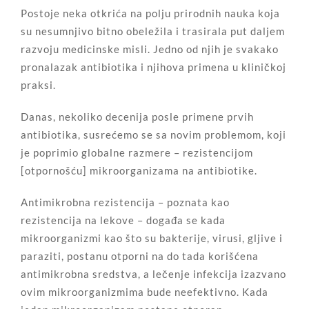
Postoje neka otkrića na polju prirodnih nauka koja
su nesumnjivo bitno obeležila i trasirala put daljem
razvoju medicinske misli. Jedno od njih je svakako
pronalazak antibiotika i njihova primena u kliničkoj
praksi.
Danas, nekoliko decenija posle primene prvih
antibiotika, susrećemo se sa novim problemom, koji
je poprimio globalne razmere – rezistencijom
[otpornošću] mikroorganizama na antibiotike.
Antimikrobna rezistencija – poznata kao
rezistencija na lekove – događa se kada
mikroorganizmi kao što su bakterije, virusi, gljive i
paraziti, postanu otporni na do tada korišćena
antimikrobna sredstva, a lečenje infekcija izazvano
ovim mikroorganizmima bude neefektivno. Kada