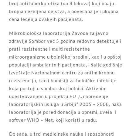
broj antituberkulotika (do 8 lekova) koji imaju i
brojna neželjena dejstva, a povećana je i ukupna
cena lečenja ovakvih pacijenata.
Mikrobiološka laboratorija Zavoda za javno
zdravlje Sombor već 5 godina redovno detektuje i
prati rezistentne i multirezistentne
mikroorganizme u bolničkoj sredini, kao i u opštoj
populaciji ambulantnih pacijenata, i šalje godišnje
izveštaje Nacionalnom centru za antimikrobnu
rezistenciju, kao i komisiji za bolničke infekcije
koja postoji u somborskoj bolnici. Aktivnim
učestvovanjem u projektu EU „Unapređenje
laboratorijskih usluga u Srbiji“ 2005 – 2008, naša
laboratorija je pored donacija u opremi, uvela i
softver WHO – Net, koji koristi u radu.
Do sada, u trci medicinske nauke i sposobnosti