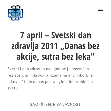
Skip
to
content
7 april – Svetski dan
zdravlja 2011 „Danas bez
akcije, sutra bez leka“
Svetski dan zdravlja ove godine je posvećen
rezistenciji mikroogranizama na antimikorbne
lekove, što je danas postao globalni problem u
svetu.
SAOPŠTENJE ZA JAVNOST