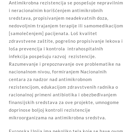
Antimikrobna rezistencija se pospešuje nepravilnim
i neracionalnim korišćenjem antimikrobnih
sredstava, propisivanjem neadekvatnih doza,
nedovoljnim trajanjem terapije ili samomedikacijom
[samolečenjem] pacijenata. Loš kvalitet
zdravstvene zaštite, pogrešno propisivanje lekova i
loša prevencija i kontrola intrahospitalnih
infekcija pospešuju razvoj rezistencije.
Razumevanje i prepoznavanje ove problematike na
nacionalnom nivou, formiranjem Nacionalnih
centara za nadzor nad antimikrobnom
rezistencijom, edukacijom zdravstvenih radnika o
racionalnoj primeni antibiotika i obezbeđivanjem
finansijskih sredstava za ove projekte, umnogome
doprinose boljoj kontroli rezistencije
mikroorganizama na antimikrobna sredstva.
Evropska Unija ima nekoliko tela koje se bave ovom