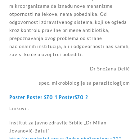
mikroorganizama da iznađu nove mehanizme
otpornosti na lekove, nema pobednika. Od
odgovornosti zdravstvenog sistema, koji se ogleda
kroz kontrolu pravilne primene antibiotika,
prepoznavanja ovog problema od strane
nacionalnih institucija, ali i odgovornosti nas samih,
zavisi ko će u ovoj trci pobediti.
Dr Snežana Delić
spec. mikrobiologije sa parazitologijom
Poster
Poster SZO 1
PosterSZO 2
Linkovi :
Institut za javno zdravlje Srbije „Dr Milan
Jovanović-Batut”
http://www.batut.org.rs/index.php?content=222