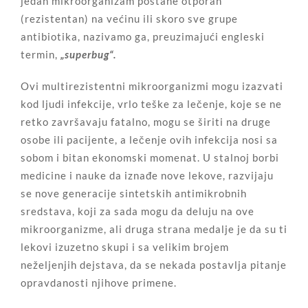
jedan mikroorganizam postane otporan
(rezistentan) na većinu ili skoro sve grupe
antibiotika, nazivamo ga, preuzimajući engleski
termin,
„superbug“.
Ovi multirezistentni mikroorganizmi mogu izazvati
kod ljudi infekcije, vrlo teške za lečenje, koje se ne
retko završavaju fatalno, mogu se širiti na druge
osobe ili pacijente, a lečenje ovih infekcija nosi sa
sobom i bitan ekonomski momenat. U stalnoj borbi
medicine i nauke da iznađe nove lekove, razvijaju
se nove generacije sintetskih antimikrobnih
sredstava, koji za sada mogu da deluju na ove
mikroorganizme, ali druga strana medalje je da su ti
lekovi izuzetno skupi i sa velikim brojem
neželjenjih dejstava, da se nekada postavlja pitanje
opravdanosti njihove primene.