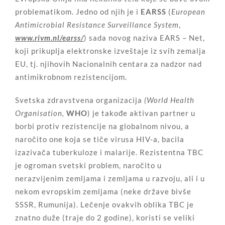
problematikom. Jedno od njih je i
EARSS
(
European
Antimicrobial Resistance Surveillance System
,
www.rivm.nl/earss/
) sada novog naziva EARS – Net,
koji prikuplja elektronske izveštaje iz svih zemalja
EU, tj. njihovih Nacionalnih centara za nadzor nad
antimikrobnom rezistencijom.
Svetska zdravstvena organizacija
(World Health
Organisation,
WHO
) je takođe aktivan partner u
borbi protiv rezistencije na globalnom nivou, a
naročito one koja se tiče virusa HIV-a, bacila
izazivača tuberkuloze i malarije. Rezistentna TBC
je ogroman svetski problem, naročito u
nerazvijenim zemljama i zemljama u razvoju, ali i u
nekom evropskim zemljama (neke države bivše
SSSR, Rumunija). Lečenje ovakvih oblika TBC je
znatno duže (traje do 2 godine), koristi se veliki