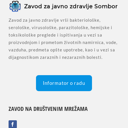
Zavod za javno zdravlje vrši bakteriološke,
serološke, virusološke, parazitološke, hemijske i
toksikološke preglede i ispitivanja u vezi sa
proizvodnjom i prometom životnih namirnica, vode,
vazduha, predmeta opšte upotrebe, kao i u vezi sa
dijagnostikom zaraznih i nezaraznih bolesti.
Informator o radu
ZAVOD NA DRUŠTVENIM MREŽAMA