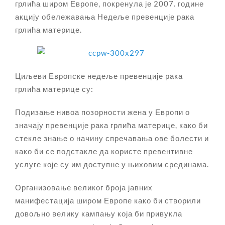
грлића широм Европе, покренула је 2007. године
акцију обележавања Недеље превенције рака
грлића материце.
Циљеви Европске недеље превенције рака
грлића материце су:
Подизање нивоа позорности жена у Европи о
значају превенције рака грлића материце, како би
стекле знање о начину спречавања ове болести и
како би се подстакле да користе превентивне
услуге које су им доступне у њиховим срединама.
Организовање великог броја јавних
манифестација широм Европе како би створили
довољно велику кампању која би привукла