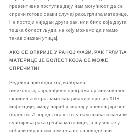
превентивна поступка дају нам могућност да се
спречи готово сваки случај рака грлића материце.
Не постоји ниједан други рак, или било која друга
тешка болест људи, на коју можемо да имамо
такав снажан утицај.
АКО СЕ ОТКРИЈЕ У РАНОЈ ФАЗИ,
РАК ГРЛИЋА
МАТЕРИЦЕ
ЈЕ БОЛЕСТ КОЈА СЕ МОЖЕ
СПРЕЧИТИ!
Редовни прегледи код изабраног
гинеколога, спровођење програма организованог
скрининга и програма вакцинације против ХПВ
инфекције, имају највећи значај у превенцији ове
болести. И поред тога што су нам познати начини
сузбијања рака грлића материце, још увек се у
већини европских земаља не спроводе ови