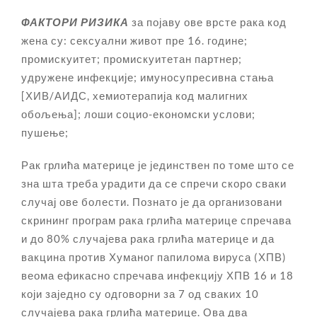
ФАКТОРИ РИЗИКА
за појаву ове врсте рака код
жена су: сексуални живот пре 16. године;
промискуитет; промискуитетан партнер;
удружене инфекције; имуносупресивна стања
[ХИВ/АИДС, хемиотерапија код малигних
обољења]; лоши социо-економски услови;
пушење;
Рак грлића материце је јединствен по томе што се
зна шта треба урадити да се спречи скоро сваки
случај ове болести. Познато је да организовани
скрининг програм рака грлића материце спречава
и до 80% случајева рака грлића материце и да
вакцина против Хуманог папилома вируса (ХПВ)
веома ефикасно спречава инфекцију ХПВ 16 и 18
који заједно су одговорни за 7 од сваких 10
случајева рака грлића материце. Ова два