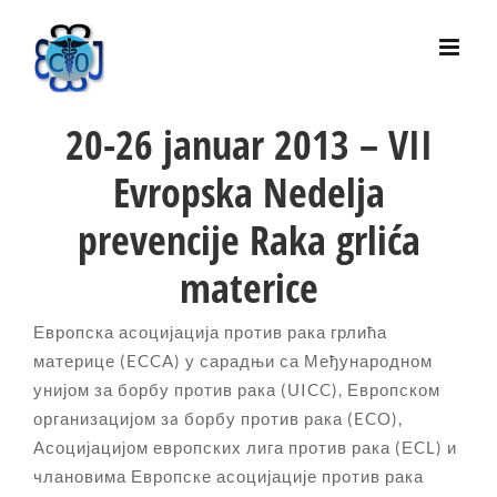
Skip
to
content
20-26 januar 2013 – VII
Evropska Nedelja
prevencije Raka grlića
materice
Европска асоцијација против рака грлића
материце (ECCA) у сарадњи са Међународном
унијом за борбу против рака (UICC), Европском
организацијом зa борбу против рака (ECO),
Асоцијацијом европских лига против рака (ЕCL) и
члановима Европске асоцијације против рака