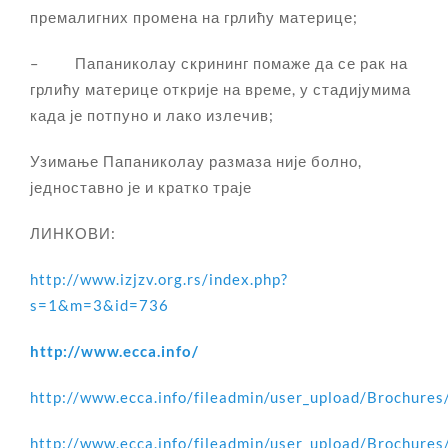
премалигних промена на грлићу материце;
– Папаниколау скрининг помаже да се рак на
грлићу материце открије на време, у стадијумима
када је потпуно и лако излечив;
Узимање Папаниколау размаза није болно,
једноставно је и кратко траје
ЛИНКОВИ:
http://www.izjzv.org.rs/index.php?
s=1&m=3&id=736
http://www.ecca.info/
http://www.ecca.info/fileadmin/user_upload/Brochure
http://www.ecca.info/fileadmin/user_upload/Brochure