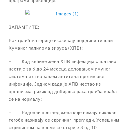
програми превенције.
ЗАПАМТИТЕ:
Рак грлић материце изазивају поједини типови
Хуманог папилома вируса (ХПВ);
– Код већине жена ХПВ инфекција спонтано
нестаје за 6 до 24 месеца деловањем имуног
система и стварањем антитела против ове
инфекције. Једном када је ХПВ нестао из
организма, ризик од добијања рака грлића враћа
се на нормалу;
– Редовни преглед жена које немају никакве
тегобе називају се скрининг прегледи. Успешним
скринингом на време се открије 8 од 10