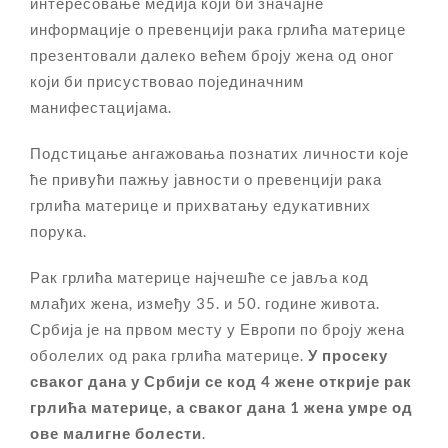
интересовање медија који би значајне
информације о превенцији рака грлића материце
презентовали далеко већем броју жена од оног
који би присуствовао појединачним
манифестацијама.
Подстицање ангажовања познатих личности које
ће привући пажњу јавности о превенцији рака
грлића материце и прихватању едукативних
порука.
Рак грлића материце најчешће се јавља код
млађих жена, између 35. и 50. године живота.
Србија је на првом месту у Европи по броју жена
оболелих од рака грлића материце.
У
просеку
сваког дана у Србији
се
код 4 жене открије рак
грлића материце, а сваког дана 1 жена умре од
ове малигне болести
.