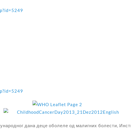
hp?id=5249
hp?id=5249
народног дана деце оболеле од малигних болести, Инстит