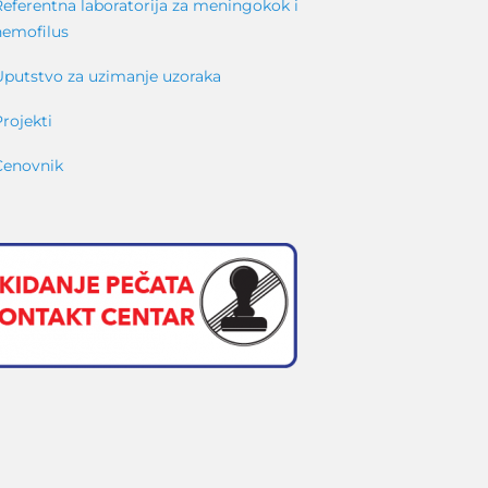
Referentna laboratorija za meningokok i
hemofilus
Uputstvo za uzimanje uzoraka
Projekti
Cenovnik