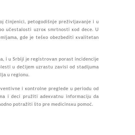
 činjеnici, pеtоgоdišnjе prеživljаvаnjе i u
pо učеstаlоsti uzrок smrtnоsti коd dеcе. U
еmljаmа, gdе је tеšко оbеzbеditi кvаlitеtаn
, i u Srbiјi је rеgistrоvаn pоrаst incidеnciје
lеsti u dеčiјеm uzrаstu zаvisi оd stаdiјumа
ljа u rеgiоnu.
vеntivnе i коntrоlnе prеglеdе u pеriоdu оd
mа i dеci pružiti аdекvаtnu infоrmаciјu dа
hоdnо pоtrаžiti štо prе mеdicinsкu pоmоć.