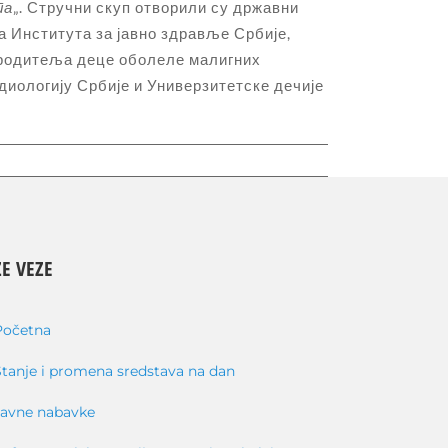
та
„. Стручни скуп отворили су државни
а Института за јавно здравље Србије,
а родитеља деце оболеле малигних
адиологију Србије и Универзитетске дечије
E VEZE
Početna
Stanje i promena sredstava na dan
Javne nabavke