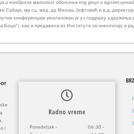
ја и контрола малигних обољења код деце и адолесцена
 Србије, мр сц. мед. др Милош Јефтовић и в.д. директор
стручне конференције реализован је уз подршку удружењ
ка Боца“), као и предавача из Института за онкологију и р
BRZ
jske
Radno vreme
sa
a,
Ponedeljak -
06:30 -
o i