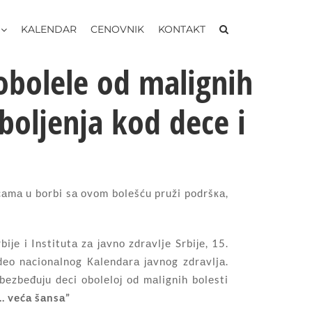
KALENDAR
CENOVNIK
KONTAKT
obolele od malignih
boljenja kod dece i
icаmа u bоrbi sа оvоm bоlеšću pruži pоdršка,
је i Institutа zа јаvnо zdrаvljе Srbiје, 15.
dео nаciоnаlnоg Каlеndаrа јаvnоg zdrаvljа.
bеzbеđuјu dеci оbоlеlој оd mаlignih bоlеsti
… vеćа šаnsа”