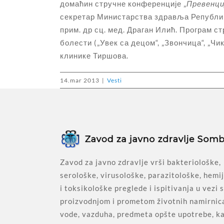
домаћин стручне конференције „
Превенци
секретар Министарства здравља Републике
прим. др сц. мед. Драган Илић. Програм 
болести („Увек са децом“, „Звончица“, „Чи
клинике Тиршова.
14.mar 2013
|
Vesti
Zavod za javno zdravlje vrši bakteriološke,
serološke, virusološke, parazitološke, hemi
i toksikološke preglede i ispitivanja u vezi 
proizvodnjom i prometom životnih namirnic
vode, vazduha, predmeta opšte upotrebe, ka