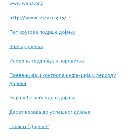
www.waba.org
http://www.izjzv.org.rs/
:
Пет кругова подрше дојењу
Значај дојења
Исхрана трудница и породиља
Превенција и контрола инфекција у периоду
дојења
Најчешће заблуде о дојењу
Десет корака до успешног дојења
Плакат “Дојење”