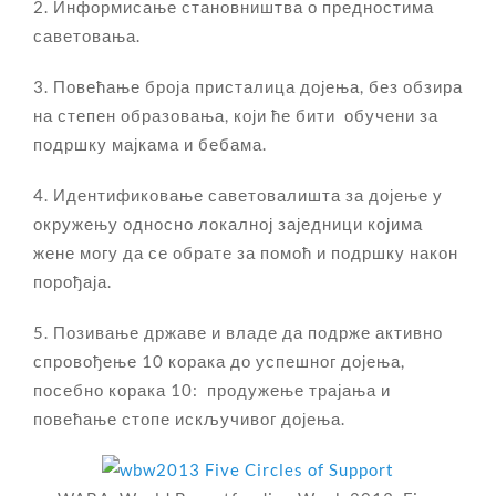
2. Информисање становништва о предностима
саветовања.
3. Повећање броја присталица дојења, без обзира
на степен образовања, који ће бити обучени за
подршку мајкама и бебама.
4. Идентификовање саветовалишта за дојење у
окружењу односно локалној заједници којима
жене могу да се обрате за помоћ и подршку након
порођаја.
5. Позивање државе и владе да подрже активно
спровођење 10 корака до успешног дојења,
посебно корака 10: продужење трајања и
повећање стопе искључивог дојења.