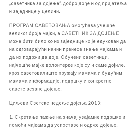
„саветника за дојење“, добро дође и од пријатеља
и заједнице у целини.
ПРОГРАМ САВЕТОВАЊА омогућава учешће
великог броја мајки, а САВЕТНИК ЗА ДОЈЕЊЕ
може бити било ко из заједнице ко је едукован да
на одговарајући начин пренесе знање мајкама и
да их подржи да доје. Обучени саветници,
најчешће мајке волонтерке које су и саме дојиле,
кроз саветовалиште пружају мамама и будућим
мамама информације, подршку и конкретне
савете везане дојење.
Циљеви Светске недеље дојења 2013:
1. Скретање пажње на значај узајамне подршке и
помоћи мајкама да успоставе и одрже дојење.