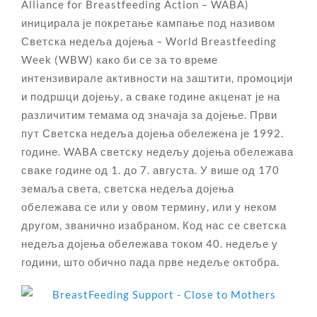
Alliance for Breastfeeding Action – WABA)
иницирала је покретање кампање под називом
Светска недеља дојења – World Breastfeeding
Week (WBW) како би се за то време
интензивирале активности на заштити, промоцији
и подршци дојењу, а сваке године акценат је на
различитим темама од значаја за дојење. Први
пут Светска недеља дојења обележена је 1992.
године. WABA светску недељу дојења обележава
сваке године од 1. до 7. августа. У више од 170
земаља света, светска недеља дојења
обележава се или у овом термину, или у неком
другом, званично изабраном. Код нас се светска
недеља дојења обележава током 40. недеље у
години, што обично пада прве недеље октобра.