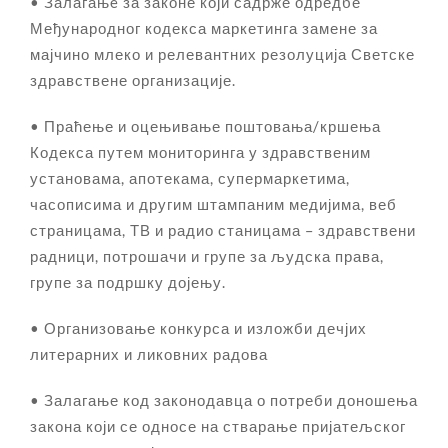
• Залагањe за законе који садрже одредбе
Међународног кодекса маркетинга замене за
мајчино млеко и релевантних резолуција Светске
здравствене организације.
• Праћење и оцењивање поштовања/кршења
Кодекса путем мониторинга у здравственим
установама, апотекама, супермаркетима,
часописима и другим штампаним медијима, веб
страницама, ТВ и радио станицама – здравствени
радници, потрошачи и групе за људска права,
групе за подршку дојењу.
• Организовање конкурса и изложби дечјих
литерарних и ликовних радова
• Залагање код законодавца о потреби доношења
закона који се односе на стварање пријатељског