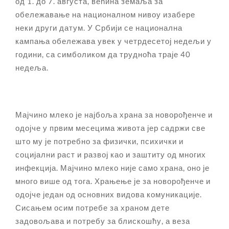
од 1. до 7. августа, већина земаља за
обележавање на националном нивоу изабере
неки други датум. У Србији се национална
кампања обележава увек у четрдесетој недељи у
години, са симболиком да трудноћа траје 40
недеља.
Мајчино млеко је најбоља храна за новорођенче и
одојче у првим месецима живота јер садржи све
што му је потребно за физички, психички и
социјални раст и развој као и заштиту од многих
инфекција. Мајчино млеко није само храна, оно је
много више од тога. Храњење је за новорођенче и
одојче један од основних видова комуникације.
Сисањем осим потребе за храном дете
задовољава и потребу за блискошћу, а веза