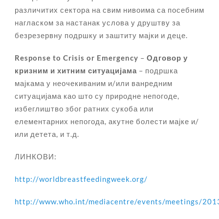
различитих сектора на свим нивоима са посебним
нагласком за настанак услова у друштву за
безрезервну подршку и заштиту мајки и деце.
Response to Crisis or Emergency
–
Одговор у
кризним и хитним ситуацијама
– подршка
мајкама у неочекиваним и/или ванредним
ситуацијама као што су природне непогоде,
избеглиштво због ратних сукоба или
елементарних непогода, акутне болести мајке и/
или детета, и т.д.
ЛИНКОВИ:
http://worldbreastfeedingweek.org/
http://www.who.int/mediacentre/events/meetings/201