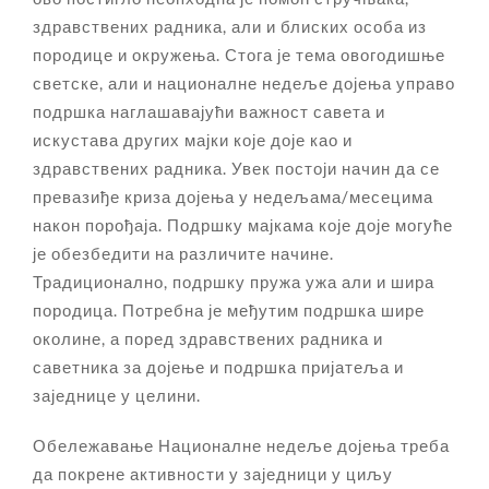
здравствених радника, али и блиских особа из
породице и окружења. Стога је тема овогодишње
светске, али и националне недеље дојења управо
подршка наглашавајући важност савета и
искустава других мајки које доје као и
здравствених радника. Увек постоји начин да се
превазиђе криза дојења у недељама/месецима
након порођаја. Подршку мајкама које доје могуће
је обезбедити на различите начине.
Традиционално, подршку пружа ужа али и шира
породица. Потребна је међутим подршка шире
околине, а поред здравствених радника и
саветника за дојење и подршка пријатеља и
заједнице у целини.
Обележавање Националне недеље дојења треба
да покрене активности у заједници у циљу