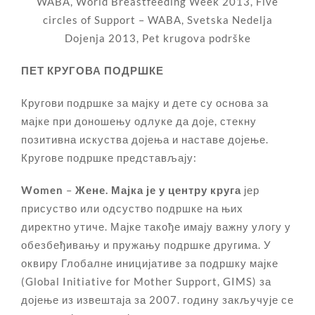
WABA, World Breastfeeding Week 2013, Five
circles of Support – WABA, Svetska Nedelja
Dojenja 2013, Pet krugova podrške
ПЕТ КРУГОВА ПОДРШКЕ
Кругови подршке за мајку и дете су основа за
мајке при доношењу одлуке да доје, стекну
позитивна искуства дојења и наставе дојење.
Кругове подршке представљају:
Wоmen
–
Жене.
Мајка је у центру круга
јер
присуство или одсуство подршке на њих
директно утиче. Мајке такође имају важну улогу у
обезбеђивању и пружању подршке другима. У
оквиру Глобалне иницијативе за подршку мајке
(Global Initiative for Mother Support, GIMS) за
дојење из извештаја за 2007. годину закључује се