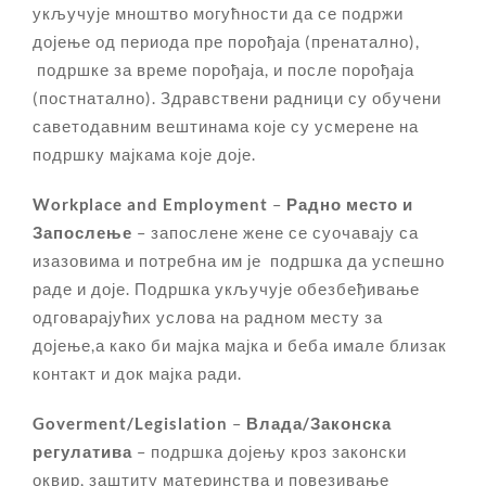
укључује мноштво могућности да се подржи
дојење од периода пре порођаја (пренатално),
подршке за време порођаја, и после порођаја
(постнатално). Здравствени радници су обучени
саветодавним вештинама које су усмерене на
подршку мајкама које доје.
Workplace and Employment
–
Радно место и
Запослење
– запослене жене се суочавају са
изазовима и потребна им је подршка да успешно
раде и доје. Подршка укључује обезбеђивање
одговарајућих услова на радном месту за
дојење,а како би мајка мајка и беба имале близак
контакт и док мајка ради.
Goverment/Legislation
–
Влада/Законска
регулатива
– подршка дојењу кроз законски
оквир, заштиту материнства и повезивање