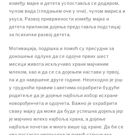
између мајке и детета успоставља се додиром,
чулом вида (гледањем очи у очи), чулом мириса и
укуса. Развој привржености између мајке и
детета приликом дојења представља подстицај
за психички развој детета.
Мотивација, подршка и помоћ су пресудни за
доношење одлуке да се одојче првих шест
месеци живота искључиво храни мајчиним
млеком, као и да се са дојењем настави у првој,
па и до навршене друге године. Неопходно је још
у трудноћи правим саветима охрабрити будуће
родитеље да је дојење најбољи избор исхране
новорођенчета и одојчета. Важно је охрабрити
сваку мајку да може да буде успешна дојиља јер
је мајчино млеко најбоља храна, а дојење
најбољи почетак и много више од хране. Да би се
ово постигло неопходна је помоћ стручњака,