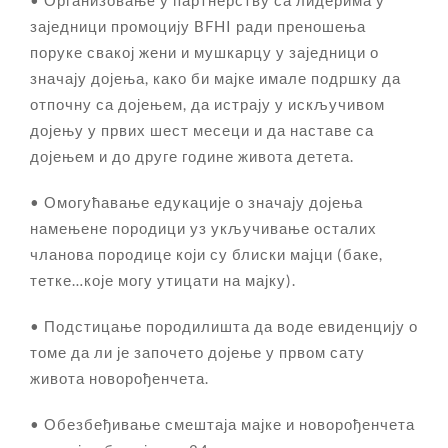
заједници промоцију BFHI ради преношења
поруке свакој жени и мушкарцу у заједници о
значају дојења, како би мајке имале подршку да
отпочну са дојењем, да истрају у искључивом
дојењу у првих шест месеци и да наставе са
дојењем и до друге године живота детета.
• Омогућавање едукације о значају дојења
намењене породици уз укључивање осталих
чланова породице који су блиски мајци (баке,
тетке…које могу утицати на мајку).
• Подстицање породилишта да воде евиденцију о
томе да ли је започето дојење у првом сату
живота новорођенчета.
• Обезбеђивање смештаја мајке и новорођенчета