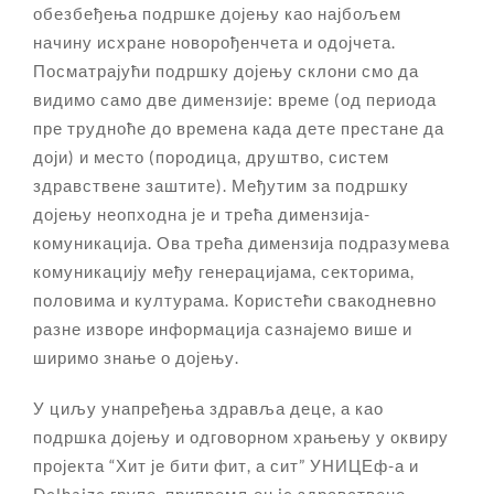
обезбеђења подршке дојењу као најбољем
начину исхране новорођенчета и одојчета.
Посматрајући подршку дојењу склони смо да
видимо само две димензије: време (од периода
пре трудноће до времена када дете престане да
доји) и место (породица, друштво, систем
здравствене заштите). Међутим за подршку
дојењу неопходна је и трећа димензија-
комуникација. Ова трећа димензија подразумева
комуникацију међу генерацијама, секторима,
половима и културама. Користећи свакодневно
разне изворе информација сазнајемо више и
ширимо знање о дојењу.
У циљу унапређења здравља деце, а као
подршка дојењу и одговорном храњењу у оквиру
пројекта “Хит је бити фит, а сит” УНИЦЕф-а и
Delhaize групе, припремљен je здравствено