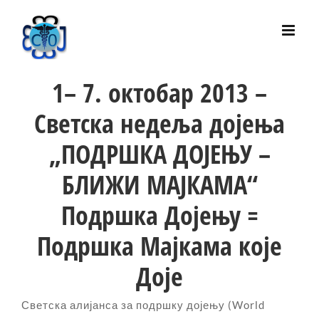
Skip
to
content
1– 7. октобар 2013 –
Светска недеља дојења
„ПОДРШКА ДОЈЕЊУ –
БЛИЖИ МАЈКАМА“
Подршка Дојењу =
Подршка Мајкама које
Доје
Светска алијанса за подршку дојењу (World