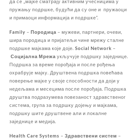
да се „мајке сматрају активним учесницима у
пружању подршке, будући да су оне и пружаоци
и примаоци информација и подршке”.
Family
–
Породица
– мужеви, партнери, очеви,
шира породица и пријатељи чине мрежу сталне
подршке мајкама које доје.
Social Network
–
Социјална Мрежа
укључује подршку заједнице.
Подршка за време порођаја и после рођења
охрабрује мајку. Друштвена подршка повећава
поверење мајке у своје способности да доји у
недељама и месецима после порођаја. Подршка
друштва подразумева повезаност здравственог
система, група за подршку дојењу и мајкама,
подршку шите друштвене али и локалне
заједнице и медија.
Health Care Systems
–
Здравствени систем
–