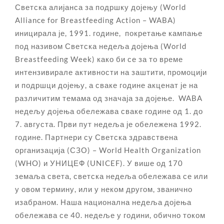
Светска алијанса за подршку дојењу (World
Alliance for Breastfeeding Action – WABA)
иницирала је, 1991. године, покретање кампање
под називом Светска недеља дојења (World
Breastfeeding Week) како би се за то време
интензивирале активности на заштити, промоцији
и подршци дојењу, а сваке године акценат је на
различитим темама од значаја за дојење. WABA
недељу дојења обележава сваке године од 1. до
7. августа. Први пут недеља је обележена 1992.
године. Пaртнери су Светска здравствена
организација (СЗО) – World Health Organization
(WHO) и УНИЦЕФ (UNICEF). У више од 170
земаља света, светска недеља обележава се или
у овом термину, или у неком другом, званично
изабраном. Наша национална недеља дојења
обележава се 40. недеље у години, обично током