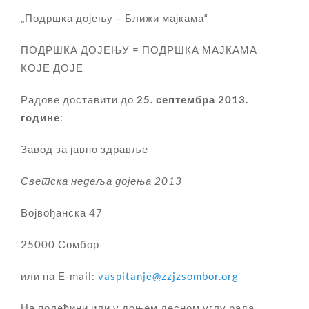
„Подршка дојењу – Ближи мајкама“
ПОДРШКА ДОЈЕЊУ = ПОДРШКА МАЈКАМА
КОЈЕ ДОЈЕ
Радове доставити до
25. септембра 2013.
године
:
Завод за јавно здравље
Светска недеља дојења 2013
Војвођанска 47
25000 Сомбор
или на Е-mail:
vaspitanje@zzjzsombor.org
На полеђини или у доњем десном углу рада