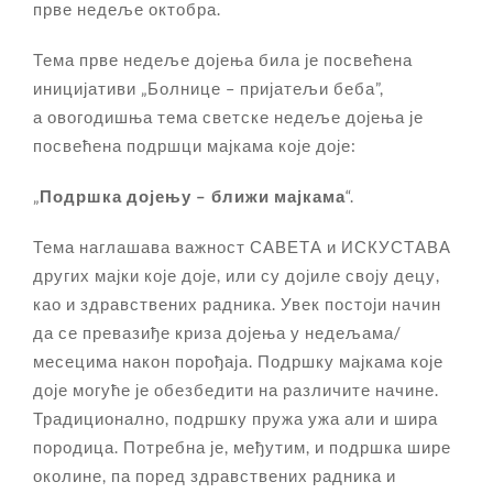
прве недеље октобра.
Тема прве недеље дојења била је посвећена
иницијативи „Болнице – пријатељи беба”,
а овогодишња тема светске недеље дојења је
посвећена подршци мајкама које доје:
„
Подршка дојењу – ближи мајкама
“.
Тема наглашава важност САВЕТА и ИСКУСТАВА
других мајки које доје, или су дојиле своју децу,
као и здравствених радника. Увек постоји начин
да се превазиђе криза дојења у недељама/
месецима након порођаја. Подршку мајкама које
доје могуће је обезбедити на различите начине.
Традиционално, подршку пружа ужа али и шира
породица. Потребна је, међутим, и подршка шире
околине, па поред здравствених радника и