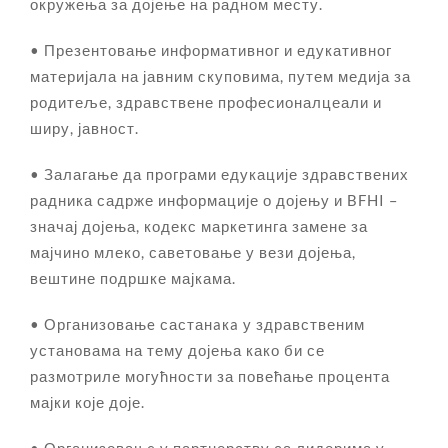
окружења за дојење на радном месту.
• Презентовање информативног и едукативног
материјала на јавним скуповима, путем медија за
родитеље, здравствене професионалцеали и
ширу, јавност.
• Залагање да програми едукације здравствених
радника садрже информације о дојењу и BFHI –
значај дојења, кодекс маркетинга замене за
мајчино млеко, саветовање у вези дојења,
вештине подршке мајкама.
• Организовањe састанaкa у здравственим
установама на тему дојења како би се
размотриле могућности за повећање процента
мајки које доје.
• Организовањe у партнерству са лидерима у