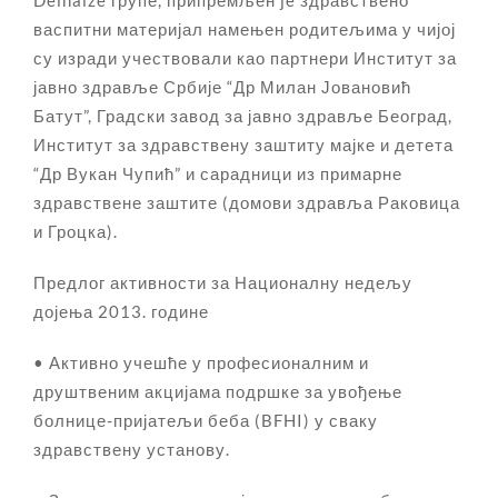
васпитни материјал намењен родитељима у чијој
су изради учествовали као партнери Институт за
јавно здравље Србије “Др Милан Јовановић
Батут”, Градски завод за јавно здравље Београд,
Институт за здравствену заштиту мајке и детета
“Др Вукан Чупић” и сарадници из примарне
здравствене заштите (домови здравља Раковица
и Гроцка).
Предлог активности за Националну недељу
дојења 2013. године
• Активно учешће у професионалним и
друштвеним акцијама подршке за увођење
болнице-пријатељи беба (BFHI) у сваку
здравствену установу.