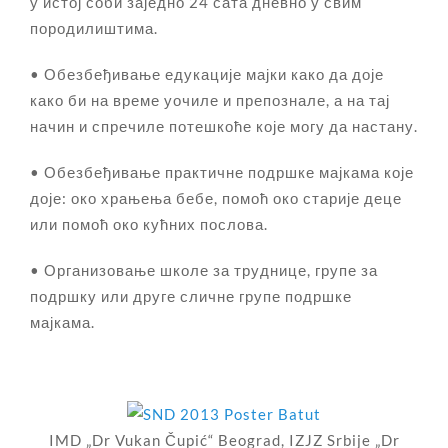
у истој соби заједно 24 сата дневно у свим
породилиштима.
• Обезбеђивање едукације мајки како да доје
како би на време уочиле и препознале, а на тај
начин и спречиле потешкоће које могу да настану.
• Обезбеђивање практичне подршке мајкама које
доје: око храњења бебе, помоћ око старије деце
или помоћ око кућних послова.
• Организовање школе за труднице, групе за
подршку или друге сличне групе подршке
мајкама.
IMD „Dr Vukan Čupić“ Beograd, IZJZ Srbije „Dr