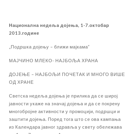
Национална недеља дојења, 1-7.октобар
2013.године
„Подршка дојењу – ближи мајкама“
МАЈЧИНО МЛЕКО- НАЈБОЉА ХРАНА
ДОЈЕЊЕ – НАЈБОЉИ ПОЧЕТАК И МНОГО ВИШЕ
ОД ХРАНЕ
Светска недеља дојења је прилика да се широј
јавности укаже на значај дојења и да се покрену
многобројне активности у промоцији, подршци и
заштити дојења. Поред тога што се ова кампања
из Календара јавног здравља у свету обележава