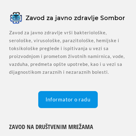
Zavod za javno zdravlje vrši bakteriološke,
serološke, virusološke, parazitološke, hemijske i
toksikološke preglede i ispitivanja u vezi sa
proizvodnjom i prometom životnih namirnica, vode,
vazduha, predmeta opšte upotrebe, kao i u vezi sa
dijagnostikom zaraznih i nezaraznih bolesti.
Informator o radu
ZAVOD NA DRUŠTVENIM MREŽAMA