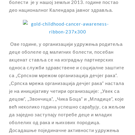
болести је у нашој земљи 2013. године постао
део националног Календара јавног здравља.
Ове године, у организацији удружења родитеља
деце оболеле од малигних болести, посебан
акценат ставља се на изградњу партнерских
односа служби здравствене и социјалне заштите
са „Српском мрежом организација дечјег рака“.
„Српска мрежа организација дечјег рака“ настала
је на иницијативу четири организације: „Увек са
децом“, „Звончица“, „Чика Боца“ и „Младице“, које
већ неколико година успешно сарађују, са жељом
да заједно заступају потребе деце и младих
оболелих од рака и њихових породица.
Досадашње појединачне активности удружења