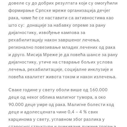
довеле су до добрих резултатa који су омогућили
формирање Српске мреже организација дечјег
рака, чиме ће се наставити са активностима као
што су: донације за набавку опреме за рану
дијагностику, извођење кампова за
рехабилитацију након завршеног лечења,
регионално повезивање младих лечених од рака
и друго. Мисија Мреже је да повећа шансе за рану
дијагностику, утиче на стварање бољих услова
лечења, рехабилитације, социјалне инклузије и
повећа квалитет живота током и након излечења.
Сваке године у свету оболи више од 160.000
деце од неког облика малигног тумора, а око
90.000 деце умре од рака. Малигне болести код
деце и адолесцената чине 0,4 – 4 % свих
карцинома у свету, углавном због разлика у
старосној структури и очекиване дужине трајања