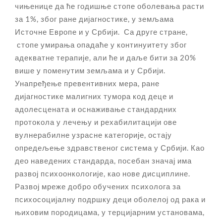
чињенице да ће годишње стопе оболевања расти
за 1%, због ране дијагностике, у земљама
Источне Европе и у Србији. Са друге стране,
стопе умирања опадаће у континуитету због
адекватне терапије, али ће и даље бити за 20%
више у поменутим земљама и у Србији.
Унапређење превентивних мера, ране
дијагностике малигних тумора код деце и
адолесцената и оснаживање стандардних
протокола у лечењу и рехабилитацији ове
вулнерабилне узрасне категорије, остају
опредељење здравственог система у Србији. Као
део наведених стандарда, посебан значај има
развој психоонкологије, као нове дисциплине.
Развој мреже добро обучених психолога за
психосоцијалну подршку деци оболелој од рака и
њиховим породицама, у терцијарним установама,