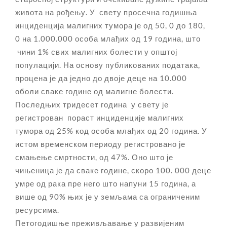
живота на рођењу. У свету просечна годишња
инциденција малигних тумора је од 50, 0 до 180,
0 на 1.000.000 особа млађих од 19 година, што
чини 1% свих малигних болести у општој
популацији. На основу публикованих података,
процена је да једно до двоје деце на 10.000
оболи сваке године од малигне болести.
Последњих тридесет година у свету је
регистрован пораст инциденције малигних
тумора од 25% код особа млађих од 20 година. У
истом временском периоду регистровано је
смањење смртности, од 47%. Оно што је
чињеница је да сваке године, скоро 100. 000 деце
умре од рака пре него што напуни 15 година, а
више од 90% њих је у земљама са ограниченим
ресурсима.
Петогодишње преживљавање у развијеним