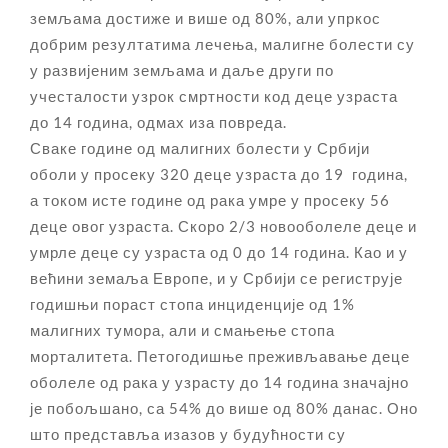
земљама достиже и више од 80%, али упркос
добрим резултатима лечења, малигне болести су
у развијеним земљама и даље други по
учесталости узрок смртности код деце узраста
до 14 година, одмах иза повреда.
Сваке године од малигних болести у Србији
оболи у просеку 320 деце узраста до 19 година,
а током исте године од рака умре у просеку 56
деце овог узраста. Скоро 2/3 новооболеле деце и
умрле деце су узраста од 0 до 14 година. Као и у
већини земаља Европе, и у Србији се региструје
годишњи пораст стопа инциденције од 1%
малигних тумора, али и смањење стопа
морталитета. Петогодишње преживљавање деце
оболеле од рака у узрасту до 14 година значајно
је побољшано, са 54% до више од 80% данас. Оно
што представља изазов у будућности су