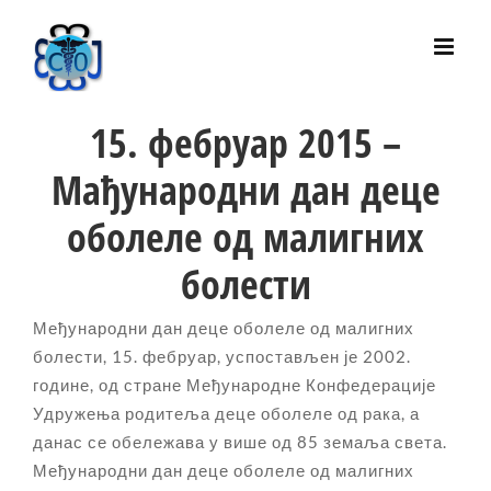
Skip
to
content
15. фебруар 2015 –
Мађународни дан деце
оболеле од малигних
болести
Међународни дан деце оболеле од малигних
болести, 15. фебруар, успостављен је 2002.
године, од стране Међународне Конфедерације
Удружења родитеља деце оболеле од рака, а
данас се обележава у више од 85 земаља света.
Међународни дан деце оболеле од малигних