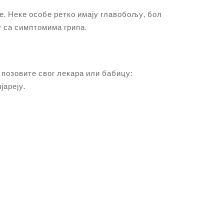
. Неке особе ретко имају главобољу, бол
у са симптомима грипа.
 позовите свог лекара или бабицу:
јареју.