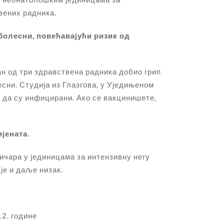
вених радника.
 болесни, повећавајући ризик од
н од три здравствена радника добио грип
есни. Студија из Глазгова, у Уједињеном
и да су инфицирани. Ако се вакцинишете,
јената.
чара у јединицама за интензивну негу
је и даље низак.
2. године