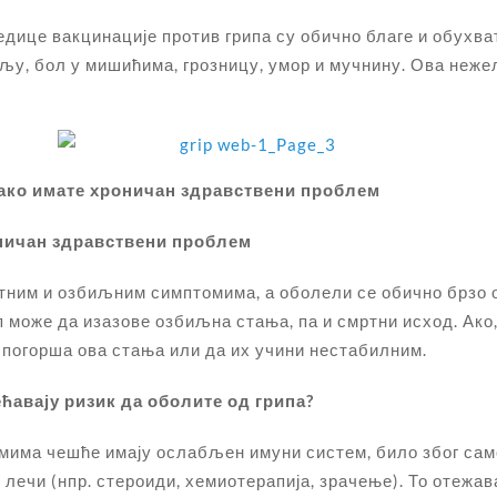
дице вакцинације против грипа су обично благе и обухва
у, бол у мишићима, грозницу, умор и мучнину. Ова нежељ
 ако имате хроничан здравствени проблем
ничан здравствени проблем
јатним и озбиљним симптомима, а оболели се обично брзо 
може да изазове озбиљна стања, па и смртни исход. Ако,
 погорша ова стања или да их учини нестабилним.
авају ризик да оболите од грипа?
има чешће имају ослабљен имуни систем, било због само
о лечи (нпр. стероиди, хемиотерапија, зрачење). То отежа