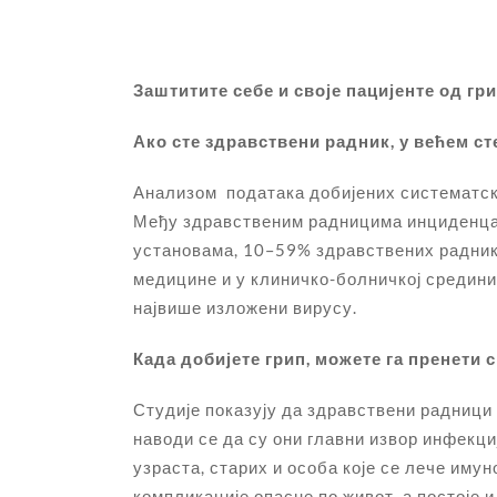
Заштитите себе и своје пацијенте од гр
Ако сте здравствени радник, у већем ст
Анализом података добијених систематски
Међу здравственим радницима инциденца ј
установама, 10–59% здравствених радника
медицине и у клиничко-болничкој средини
највише изложени вирусу.
Када добијете грип, можете га пренети 
Студије показују да здравствени радници
наводи се да су они главни извор инфекци
узраста, старих и особа које се лече иму
компликације опасне по живот, а постоје