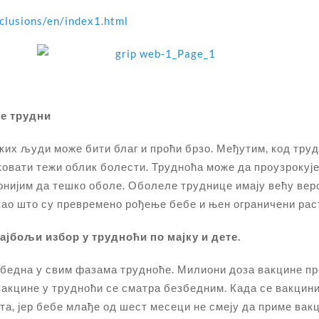
clusions/en/index1.html
те трудни
неких људи може бити благ и проћи брзо. Међутим, код тр
оковати тежи облик болести. Трудноћа може да проузрокуј
онијим да тешко оболе. Оболеле труднице имају већу вер
 као што су превремено рођење бебе и њен ограничени рас
ајбољи избор у трудноћи по мајку и дете.
збедна у свим фазама трудноће. Милиони доза вакцине про
акцине у трудноћи се сматра безбедним. Када се вакциниш
а, јер бебе млађе од шест месеци не смеју да приме вак