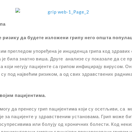
ипа
е ризику да будете изложени грипу него општа популац
м прегледом упоређена је инциденца грипа код здравих 
е била знатно виша. Друге анализе су показале да се пр
 који негују пацијенте са грипом инфицирају вирусом. Он
 су под највећим ризиком, а од свих здравствених радни
својим пацијентима.
 могу да пренесу грип пацијентима који су осетљиви, са
је за пацијенте у здравственим установама. Грип може б
носупресивима или болују од хроничних болести. Код неких
 и документовани смртни случајеви проузроковани грипом