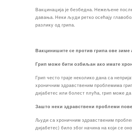
Вакцинација је безбедна. Нежељене после
давања. Неки људи ретко осећају главобољ
разлику од грипа.
Вакцинишите се против грипа ове зиме
Грип може бити озбиљан ако имате хро
Грип често траје неколико дана са непри
хроничним здравственим проблемима грип 
дијабетес или болест плућа, грип може да
Зашто неки здравствени проблеми повећ
Људи са хроничним здравственим проблем
дијабетес) било због начина на који се он