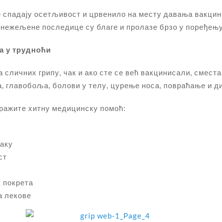
спадају осетљивост и црвенило на месту давања вакцине
е нежељене последице су благе и пролазе брзо у поређењ
а у трудноћи
 сличних грипу, чак и ако сте се већ вакцинисали, сместа
 главобоља, болови у телу, цурење носа, повраћање и ди
тражите хитну медицинску помоћ:
маку
ст
 покрета
а лекове