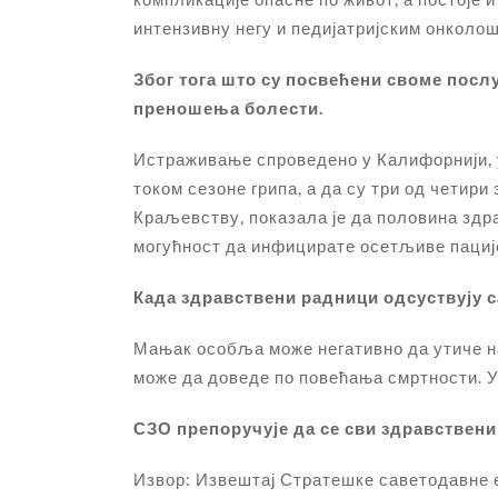
интензивну негу и педијатријским онколо
Због тога што су посвећени своме посл
преношења болести.
Истраживање спроведено у Калифорнији, у
током сезоне грипа, а да су три од четир
Краљевству, показала је да половина здра
могућност да инфицирате осетљиве пациј
Када здравствени радници одсуствују са
Мањак особља може негативно да утиче на
може да доведе по повећања смртности. У
СЗО препоручује да се сви здравствени
Извор: Извештај Стратешке саветодавне е