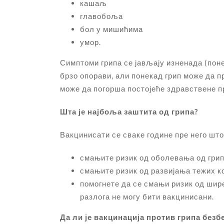
кашаљ
главобоља
бол у мишићима
умор.
Симптоми грипа се јављају изненада (поне
брзо опорави, али понекад грип може да п
може да погорша постојеће здравствене п
Шта је најбоља заштита од грипа?
Вакцинисати се сваке године пре него што
смањите ризик од оболевања од гри
смањите ризик од развијања тежих к
помогнете да се смањи ризик од шире
разлога не могу бити вакцинисани.
Да ли је вакцинација против грипа безб