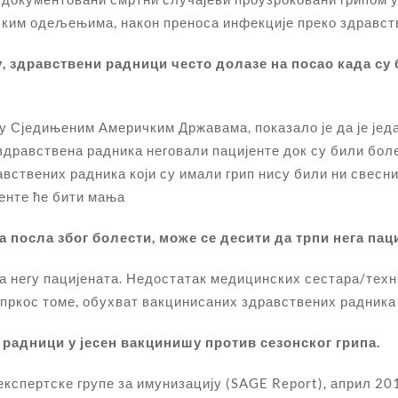
шким одељењима, након преноса инфекције преко здравст
у, здравствени радници често долазе на посао када су
 Сједињеним Америчким Државама, показало је да је једа
и здравствена радника неговали пацијенте док су били бол
вствених радника који су имали грип нису били ни свесн
енте ће бити мања
 посла због болести, може се десити да трпи нега паци
 негу пацијената. Недостатак медицинских сестара/техни
пркос томе, обухват вакцинисаних здравствених радника 
 радници у јесен вакцинишу против сезонског грипа.
кспертске групе за имунизацију (SAGE Report), април 201