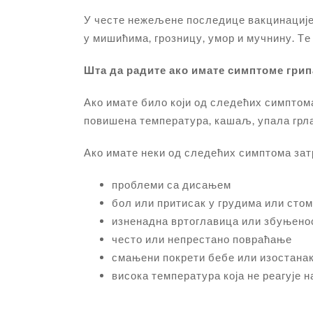
У честе нежељене последице вакцинације 
у мишићима, грозницу, умор и мучнину. T
Шта да радите ако имате симптоме грип
Ако имате било који од следећих симптома
повишена температура, кашаљ, упала грла,
Ако имате неки од следећих симптома за
проблеми са дисањем
бол или притисак у грудима или сто
изненадна вртоглавица или збуњено
често или непрестано повраћање
смањени покрети бебе или изостанак
висока температура која не реагује н