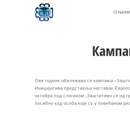
Skip
to
O NAM
content
Кампа
Ове године обележава се кампања «Заштит
Иницијатива представља наставак Европск
октобра под слоганом „Заштитимо се од гр
посебно код особа које су у повећаном р