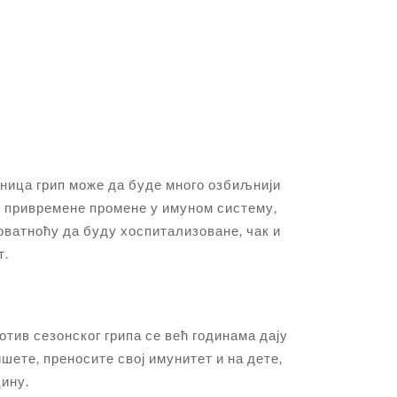
удница грип може да буде много озбиљнији
е привремене промене у имуном систему,
оватноћу да буду хоспитализоване, чак и
т.
тив сезонског грипа се већ годинама дају
ете, преносите свој имунитет и на дете,
цину.