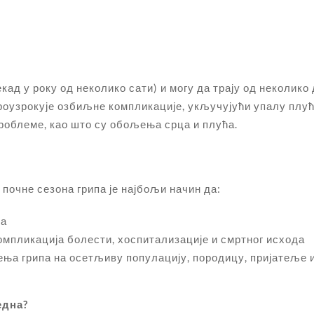
кад у року од неколико сати) и могу да трају од неколик
роузрокује озбиљне компликације, укључујући упалу плућа
роблеме, као што су обољења срца и плућа.
 почне сезона грипа је најбољи начин да:
па
омпликација болести, хоспитализације и смртног исхода
ња грипа на осетљиву популацију, породицу, пријатеље и 
една?