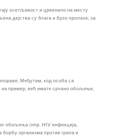
тају осетљивост и црвенило на месту
ена дејства су блага и брзо пролазе, за
опораве. Међутим, код особа са
 на пример, већ имате срчано обољење,
г обољења (нпр. HIV инфекција,
ва борбу организма против грипа и