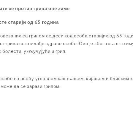
ите се против грипа ове зиме
те старији од 65 година
езаних са грипом се деси код особа старијих од 65 годи
г грипа него млађе здраве особе. Ово је због тога што им
 болести, укључујући и грип.
а особе на особу углавном кашљањем, кијањем и блиским 
 може да се зарази грипом.