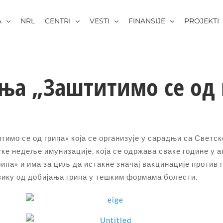
A
NRL
CENTRI
VESTI
FINANSIJE
PROJEKTI
ња „Заштитимо се од 
имо се од грипа» која се организује у сарадњи са Светс
е недеље имунизације, која се одржава сваке године у 
ипа» и има за циљ да истакне значај вакцинације против 
изику од добијања грипа у тешким формама болести.