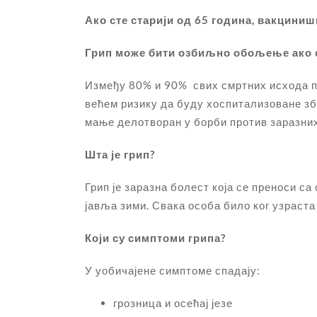
Ако сте старији од 65 година, вакциниш
Грип може бити озбиљно обољење ако с
Између 80% и 90% свих смртних исхода пов
већем ризику да буду хоспитализоване збо
мање делотворан у борби против заразних
Шта је грип?
Грип је заразна болест која се преноси с
јавља зими. Свака особа било ког узраста
Који су симптоми грипа?
У уобичајене симптоме спадају:
грозница и осећај језе