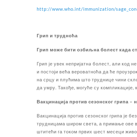
http://www.who.int/immunization/sage_con
Грип и трудноћа
Грип може бити озбиљна болест када с
Грип је увек непријатнa болест, али код 
и постоји већа вероватноћа да ће проузр
на срцу и плућима што труднице чини скл
да умру. Такође, могуће су компликације,
Вакцинација против сезонског грипа – н
Вакцинација против сезонског грипа је бе
трудницама широм света, а примање ове в
штитећи га током првих шест месеци живот