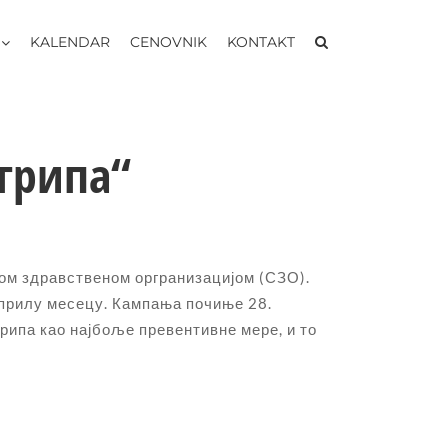
KALENDAR
CENOVNIK
KONTAKT
грипа“
ком здравственом оргранизацијом (СЗО).
априлу месецу. Кампања почиње 28.
грипа као најбоље превентивне мере, и то