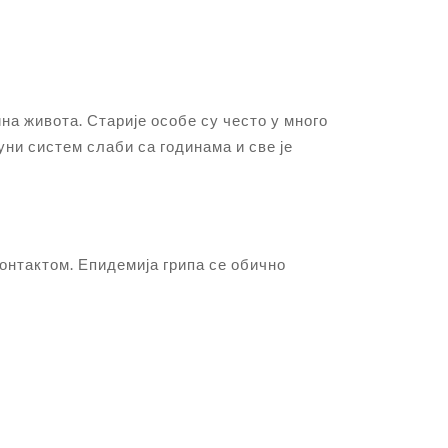
на живота. Старије особе су често у много
уни систем слаби са годинама и све је
контактом. Епидемија грипа се обично