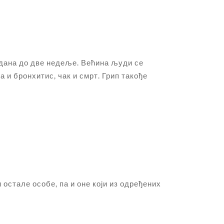
о дана до две недеље. Већина људи се
 и бронхитис, чак и смрт. Грип такође
остале особе, па и оне који из одређених