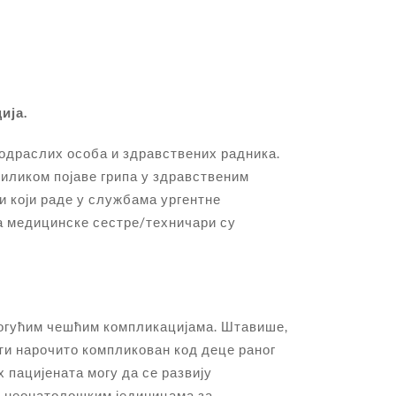
ија.
одраслих особа и здравствених радника.
иликом појаве грипа у здравственим
и који раде у службама ургентне
ка медицинске сестре/техничари су
 могућим чешћим компликацијама. Штавише,
ити нарочито компликован код деце раног
 пацијената могу да се развију
 у неонатолошким јединицама за