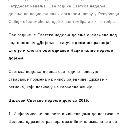
четрдесет недеља. Ове године Светска недеља
дојења на националном и локалном нивоу у Републици
Србији обележиће се од 30. септембра до 7. октобра.
Ове године је Светска недеља дојења обележена под
под слоганом
„
Дојење – кључ одрживог развоја”
што је и слоган овогодишње Националне недеље
дојења.
Светска недеља дојења ове године повезује
ствараоце промена на нивоу заједнице, државе и
региона, који позивају на глобалне акције.
Циљеви Светске недеље дојења 2016:
1. Информисање јавности о чињеницама да постизање
Циљева одрживог развоја може бити олакшано ако се