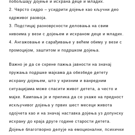
побољшају дојење и исхрана деце и младих.
2. Чврсто сидро – усидрити дојење као кључни део
одрживог развоја.
3. Подстицај разноврсности деловања на свим
нивоима у вези с дојењем и исхраном деце и младих.
4. Ангажовање и сарађивање у већем обиму у вези с
промоцијом, заштитом и подршком дојења.
Важно је да се скрене пажња јавности на значај
пружања подршке мајкама да обезбеде детету
исхрану дојењем, што у кризним и ванредним
ситуацијама може спасити живот детета, а често и
мајке. Кампања је и прилика да се укаже на предност
искључивог дојења у првих шест месеци живота
одојчета као и на значај наставка дојења уз допунску
исхрану до краја друге године старости детета.
Дојење благотворно делује на емоционални, психички