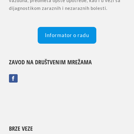
vazduha, predmeta opšte upotrebe, kao i u vezi sa
dijagnostikom zaraznih i nezaraznih bolesti.
Informator o radu
ZAVOD NA DRUŠTVENIM MREŽAMA
BRZE VEZE