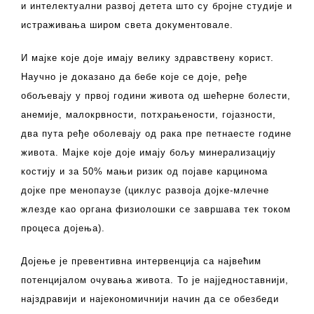
и интелектуални развој детета што су бројне студије и
истраживања широм света документовале.
И мајке које доје имају велику здравствену корист.
Научно је доказано да бебе које се доје, ређе
обољевају у првој години живота од шећерне болести,
анемије, малокрвности, потхрањености, гојазности,
два пута ређе оболевају од рака пре петнаесте године
живота. Мајке које доје имају бољу минерализацију
костију и за 50% мањи ризик од појаве карцинома
дојке пре менопаузе (циклус развоја дојке-млечне
жлезде као органа физиолошки се завршава тек током
процеса дојења).
Дојење је превентивна интервенција са највећим
потенцијалом очувања живота. То је најједноставнији,
најздравији и најекономичнији начин да се обезбеди