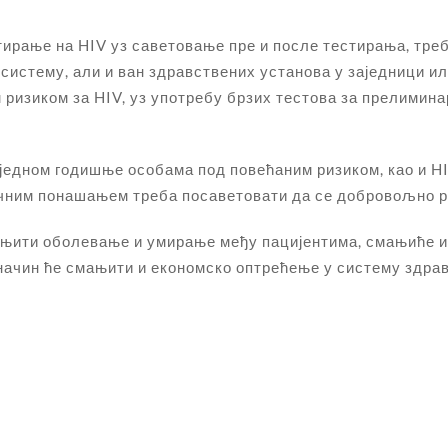
ирање на HIV уз саветовање пре и после тестирања, треб
систему, али и ван здравствених установа у заједници и
ризиком за HIV, уз употребу брзих тестова за прелимина
једном годишње особама под повећаним ризиком, као и HI
ичним понашањем треба посаветовати да се добровољно ре
ити оболевање и умирање међу пацијентима, смањиће и б
ј начин ће смањити и економско оптрећење у систему здра