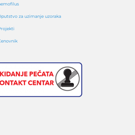
hemofilus
Uputstvo za uzimanje uzoraka
Projekti
Cenovnik