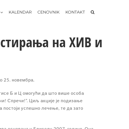
KALENDAR
CENOVNIK
KONTAKT
естирања на ХИВ и
о 25. новембра.
тисе Б и Ц омогући да што више особа
чи! Спречи!”. Циљ акције је подизање
 постоји успешно лечење, те да зато
ива основана у Бриселу 2007. године. Она