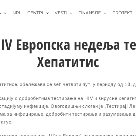
A
NRL
CENTRI
VESTI
FINANSIJE
PROJEKTI
 IV Европска недеља т
Хепатитис
итисе, обележава се већ четврти пут, у периоду од 18. д
икацију о добробитима тестирања на HIV и вирусне хепати
 стадијуму инфекције. Овогодишњи слоган је „Тестирај! Ле
има за инфицирање, добробити тестирања и разумевања да
татус.
титисе координира „HIV у Европи”, паневропска иницијат