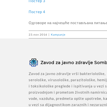
Постер 3
Постер 4
Одговоре на најчешће постављана питања 
23.nov 2016
|
Kampanje
Zavod za javno zdravlje vrši bakteriološke,
serološke, virusološke, parazitološke, hemi
i toksikološke preglede i ispitivanja u vezi 
proizvodnjom i prometom životnih namirnic
vode, vazduha, predmeta opšte upotrebe, ka
u vezi sa dijagnostikom zaraznih i nezarazn