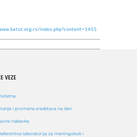
/www.batut.org.rs/index.php?content=1455
E VEZE
Početna
Stanje i promena sredstava na dan
Javne nabavke
Referentna laboratorija za meningokok i