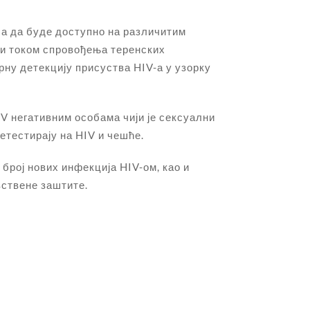
а да буде доступно на различитим
ли током спровођења теренских
рну детекцију присуства HIV-а у узорку
V негативним особама чији је сексуални
тестирају на HIV и чешће.
рој нових инфекција HIV-ом, као и
вствене заштите.