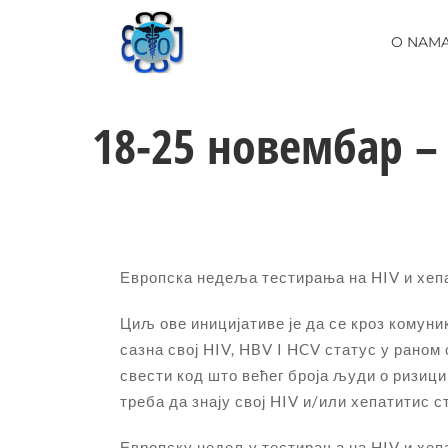
Skip
to
O NAM
content
18-25 новембар –
Европска недеља тестирања на HIV и хепат
Циљ ове иницијативе је да се кроз комун
сазна свој HIV, HBV I HCV статус у раном
свести код што већег броја људи о ризиц
треба да знају свој HIV и/или хепатитис с
Европску недељу тестирања на HIV и хепа