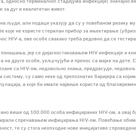
, односно терминалног стадијума инфекције) значајно већ
 за дуг и квалитетан живот.
на људи, али подаци указују да су у повећаном ризику м
е које не користе стерилан прибор за ињектирање (убриз
ос HIV-а, ове особе свакако треба редовно да се тестирај
г понашања, јер се дијагностиковањем HIV инфекције и 
на друге особе, укључујући и пренос са мајке на дете. Св
везане са HIV-ом, недовољно знања, предрасуде, недовољ
 систему, су само неке од препознатих баријера са којим
лација, а које би имале највише користи од благовремен
вано више од 100.000 особа инфицираних HIV-ом, а овај б
ирали спречавањем инфицирања HIV-ом. Повећање обима
ност, те су стога неопходне нове иницијативе спроведене