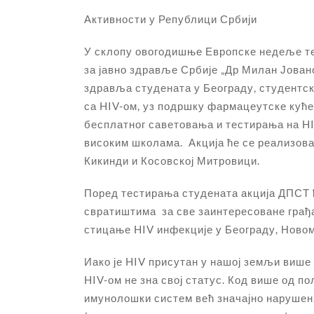
Активности у Републици Србији
У склопу овогодишње Европске недеље 
за јавно здравље Србије „Др Милан Јован
здравља студената у Београду, студентск
са HIV-ом, уз подршку фармацеутске куће
бесплатног саветовања и тестирања на HI
високим школама. Акција ће се реализоват
Кикинди и Косовској Митровици.
Поред тестирања студената акција ДПСТ 
свратиштима за све заинтересоване грађан
стицање HIV инфекције у Београду, Новом
Иако је HIV присутан у нашој земљи више
HIV-ом не зна свој статус. Код више од пол
имунолошки систем већ значајно нарушен,