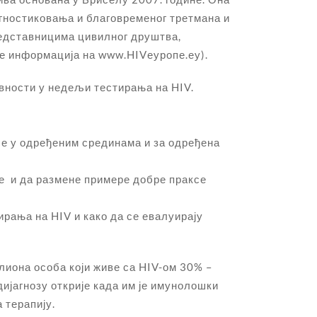
гностиковања и благовременог третмана и
редставницима цивилног друштва,
ше информација на www.HIVеуропе.еу).
ивности у недељи тестирања на HIV.
се у одређеним срединама и за одређена
се и да размене примере добре праксе
ирања на HIV и како да се евалуирају
лиона особа који живе са HIV-ом 30% –
дијагнозу открије када им је имунолошки
 терапију.