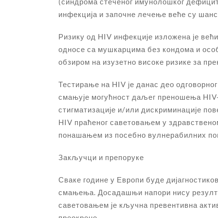
(синдрома стеченог имунолошког дефицита
инфекција и започне лечење веће су шансе
Ризику од HIV инфекције изложена је већи
односе са мушкарцима без кондома и особ
обзиром на изузетно високе ризике за прен
Тестирање на HIV је данас део одговорно
смањује могућност даљег преношења HIV-а 
стигматизације и/или дискриминације по
HIV праћеног саветовањем у здравственом
понашањем из посебно вулнерабилних попу
Закључци и препоруке
Сваке године у Европи буде дијагностико
смањења. Досадашњи напори нису резулт
саветовањем је кључна превентивна актив
преокрене.