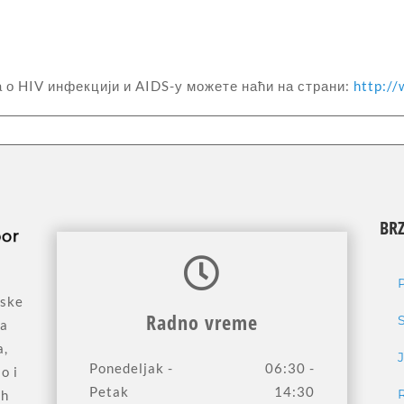
о HIV инфекцији и AIDS-у можете наћи на страни:
http:/
BRZ
jske
Radno vreme
sa
a,
Ponedeljak -
06:30 -
o i
Petak
14:30
ih