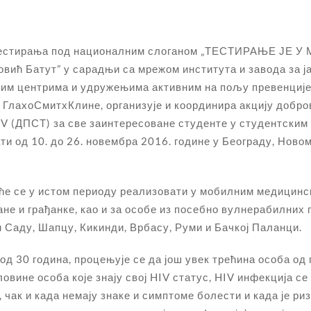
тестирања под националним слоганом „ТЕСТИРАЊЕ ЈЕ У
овић Батут” у сарадњи са мрежом института и завода за 
им центрима и удружењима активним на пољу превенције 
 ГлаxоСмитхКлине, организује и координира акцију добро
V (ДПСТ) за све заинтересоване студенте у студентским
и од 10. до 26. новембра 2016. године у Београду, Ново
ће се у истом периоду реализовати у мобилним медицинск
е и грађанке, као и за особе из посебно вулнерабилних п
 Саду, Шапцу, Кикинди, Врбасу, Руми и Бачкој Паланци.
 од 30 година, процењује се да још увек трећина особа 
овине особа које знају свој HIV статус, HIV инфекција се д
 чак и када немају знаке и симптоме болести и када је р