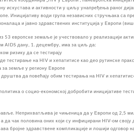
у искустава и активности у циљу унапређења раног дија
опе. Иницијативу води група независних стручњака са п
оналаца и јавно здравствених институција у Европи (ви
 из 53 европске земаље је учествовало у реализацији акт
 АIDS дану, 1. децембру, има за циљ да:
ком ризику да се тестирају
де тестирање на HIV и хепатитисе као део рутинске прак
 за земље у региону Европе
г друштва да повећају обим тестирања на HIV и хепатити
 политика о социо-економској добробити иницијативе тест
дравље. Неприхватљива је чињеница да у Европи од 2,5 ми
 а да чак половина оних који су инфицирани HIV-ом своју 
ава бројне здравствене компликације и лошији одговор на