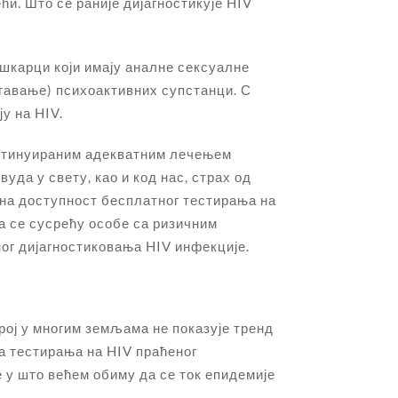
и. Што се раније дијагностикује HIV
ушкарци који имају аналне сексуалне
гавање) психоактивних супстанци. С
у на HIV.
континуираним адекватним лечењем
уда у свету, као и код нас, страх од
на доступност бесплатног тестирања на
а се сусрећу особе са ризичним
ог дијагностиковања HIV инфекције.
рој у многим земљама не показује тренд
 тестирања на HIV праћеног
 у што већем обиму да се ток епидемије