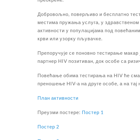
Добровољно, поверљиво и бесплатно тест
местима пружања услуга, у здравственом 
активности у популацијама под повећаним 
крви или узорку пљувачке.
Препоручује се поновно тестирање макар 
партнер HIV позитиван, док особе са риз
Повећање обима тестирања на HIV ће смањ
преношење HIV-а на друге особе, а на та
План активности
Преузми постере:
Постер 1
Постер 2