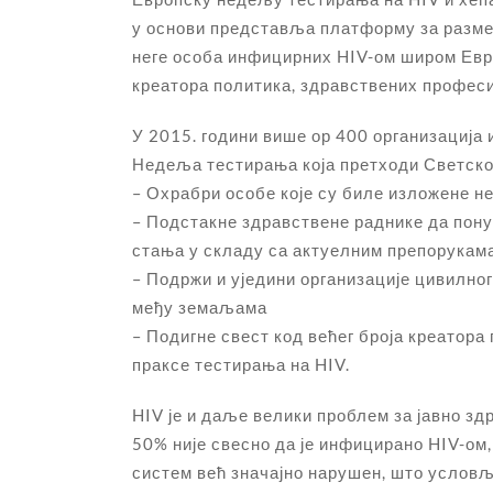
у основи представља платформу за размен
неге особа инфицирних HIV-ом широм Евр
креатора политика, здравствених професи
У 2015. години више ор 400 организација
Недеља тестирања која претходи Светском
– Охрабри особе које су биле изложене не
– Подстакне здравствене раднике да пону
стања у складу са актуелним препорукама
– Подржи и уједини организације цивилно
међу земаљама
– Подигне свест код већег броја креатора
праксе тестирања на HIV.
HIV је и даље велики проблем за јавно з
50% није свесно да је инфицирано HIV-ом,
систем већ значајно нарушен, што условљ