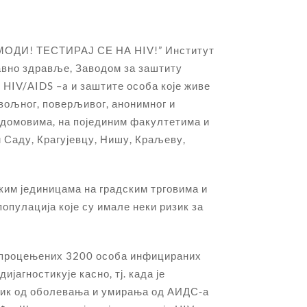
 МОДИ! ТЕСТИРАЈ СЕ НА HIV!” Институт
јавно здравље, Заводом за заштиту
HIV/АIDS –a и заштите особа које живе
вољног, поверљивог, анонимног и
 домовима, на појединим факултетима и
м Саду, Крагујевцу, Нишу, Краљеву,
им јединицама на градским трговима и
опулација које су имале неки ризик за
од процењених 3200 особа инфицираних
ијагностикује касно, тј. када је
изик од оболевања и умирања од АИДС-а