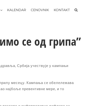
KALENDAR
CENOVNIK
KONTAKT
имо се од грипа”
дравља, Србија учествује у кампањи
априлу месецу. Кампања се обелележава
као најбоље превентивне мере, и то
ке постере и информативне лифлете за