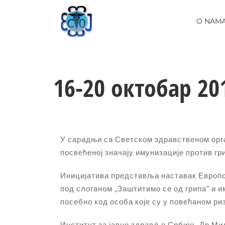
Skip
to
O NAM
content
16-20 октобар 2
У сарадњи са Светском здравственом орг
посвећеној значају имунизације против гр
Иницијатива представља наставак Европс
под слоганом „Заштитимо се од грипа” и и
посебно код особа које су у повећаном р
Институт за јавно здравље Србије „Др Ми