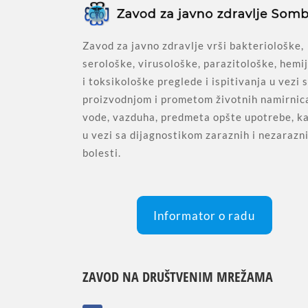
Zavod za javno zdravlje vrši bakteriološke,
serološke, virusološke, parazitološke, hemi
i toksikološke preglede i ispitivanja u vezi 
proizvodnjom i prometom životnih namirnic
vode, vazduha, predmeta opšte upotrebe, ka
u vezi sa dijagnostikom zaraznih i nezarazn
bolesti.
Informator o radu
ZAVOD NA DRUŠTVENIM MREŽAMA