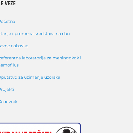
E VEZE
Početna
Stanje i promena sredstava na dan
Javne nabavke
Referentna laboratorija za meningokok i
hemofilus
Uputstvo za uzimanje uzoraka
Projekti
Cenovnik