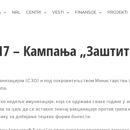
A
NRL
CENTRI
VESTI
FINANSIJE
PROJEKTI
017 – Кампања „Заштит
анизацијом (СЗО) и под покровитељством Министарства з
ипа.
ке недеље имунизације, која се одржава сваке године у 
ма за циљ да се истакне значај вакцинације против грипа 
изику за добијање тешких форми болести.
лан Јовановић Батут” је овим поводом припремио тематс