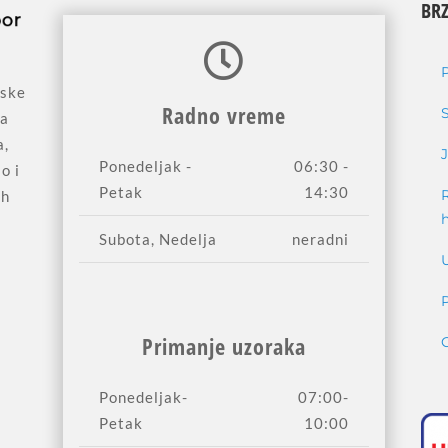
BRZ
jske
Radno vreme
sa
a,
Ponedeljak -
06:30 -
o i
Petak
14:30
ih
Subota, Nedelja
neradni
Primanje uzoraka
Ponedeljak-
07:00-
Petak
10:00