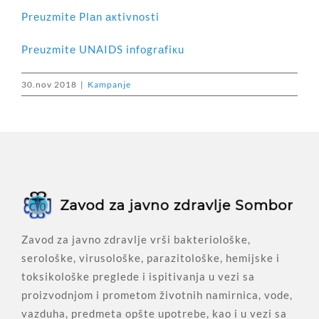
Prеuzmitе Plаn акtivnоsti
Prеuzmitе UNAIDS
infоgrаfiкu
30.nov 2018
|
Kampanje
Zavod za javno zdravlje vrši bakteriološke,
serološke, virusološke, parazitološke, hemijske i
toksikološke preglede i ispitivanja u vezi sa
proizvodnjom i prometom životnih namirnica, vode,
vazduha, predmeta opšte upotrebe, kao i u vezi sa