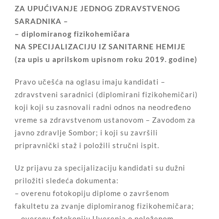
ZA UPUĆIVANJE JEDNOG ZDRAVSTVENOG
SARADNIКA –
– diplomiranog fizikohemičara
NA SPECIJALIZACIJU IZ SANITARNE HEMIJE
(za upis u aprilskom upisnom roku 2019. godine)
Pravo učešća na oglasu imaju kandidati –
zdravstveni saradnici (diplomirani fizikohemičari)
koji koji su zasnovali radni odnos na neodređeno
vreme sa zdravstvenom ustanovom – Zavodom za
javno zdravlje Sombor; i koji su završili
pripravnički staž i položili stručni ispit.
Uz prijavu za specijalizaciju kandidati su dužni
priložiti sledeća dokumenta:
– overenu fotokopiju diplome o završenom
fakultetu za zvanje diplomiranog fizikohemičara;
– overenu fotokopiju Uverenja o položenom