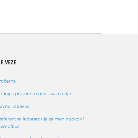
E VEZE
Početna
Stanje i promena sredstava na dan
Javne nabavke
Referentna laboratorija za meningokok i
hemofilus