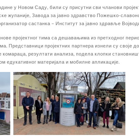
одине у Новом Саду, били су присутни сви чланови проје
ске жупаније, Завода за јавно здравство Пожешко-славонс
организатор састанка – Институт за јавно здравље Војвод
анове пројектног тима са дешавањима из претходног пери
ма. Представници пројектних партнера изнели су своје д
комараца, резултати анализа, подела клопки стaновништв
дом едукативног материјала и мобилне апликације.