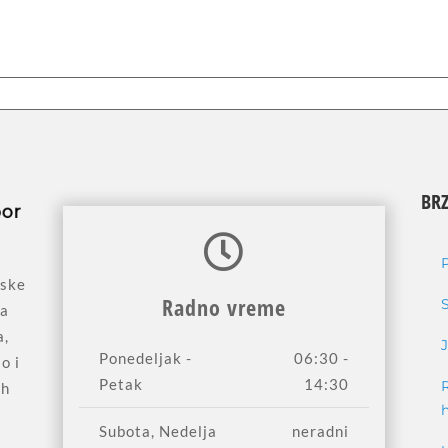
BRZ
jske
Radno vreme
sa
a,
Ponedeljak -
06:30 -
o i
Petak
14:30
ih
Subota, Nedelja
neradni