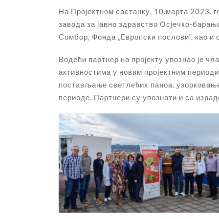
На Пројектном састанку, 10.марта 2023. г
завода за јавно здравство Осјечко-барањ
Сомбор, Фонда „Eвропски послови“, као и 
Водећи партнер на пројекту упознао је чл
активностима у новим пројектним периоди
постављање светлећих паноа, узорковање 
периоде. Партнери су упознати и са изра