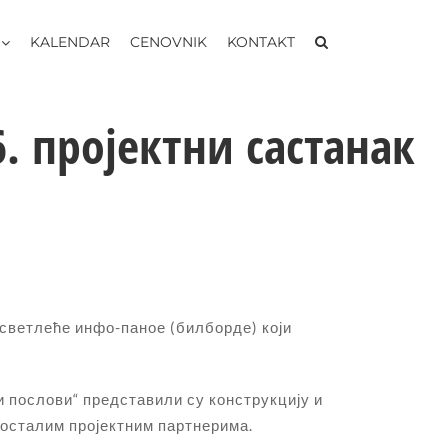
KALENDAR
CENOVNIK
KONTAKT
. пројектни састанак
 светлеће инфо-паное (билборде) који
и послови“ представили су конструкцију и
 осталим пројектним партнерима.