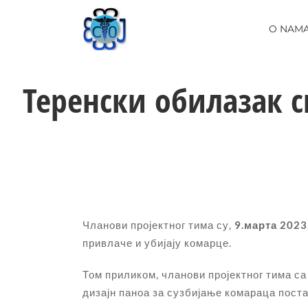
Skip
to
O NAM
content
Теренски обилазак с
Чланови пројектног тима су,
9.марта 2023
привлаче и убијају комарце.
Том приликом, чланови пројектног тима с
дизајн паноа за сузбијање комараца пост