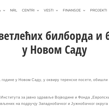
A
NRL
CENTRI
VESTI
FINANSIJE
PROJEKTI
ветлећих билборда и 6
у Новом Саду
. године у Новом Саду, у оквиру теренске посете, обишли
а Института за јавно здравље Војводине и Фонда „Европск
ављених на подручју Западнобачког и Јужнобачког округа