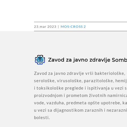
23.mar 2023
|
MOS-CROSS 2
Zavod za javno zdravlje vrši bakteriološke,
serološke, virusološke, parazitološke, hemi
i toksikološke preglede i ispitivanja u vezi 
proizvodnjom i prometom životnih namirnic
vode, vazduha, predmeta opšte upotrebe, ka
u vezi sa dijagnostikom zaraznih i nezarazn
bolesti.