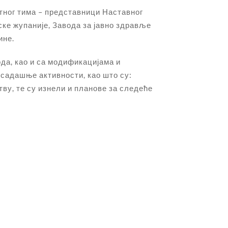
ктног тима – представници Наставног
ке жупаније, Завода за јавно здравље
ине.
ода, као и са модификацијама и
осадашње активности, као што су:
у, те су изнели и планове за следеће