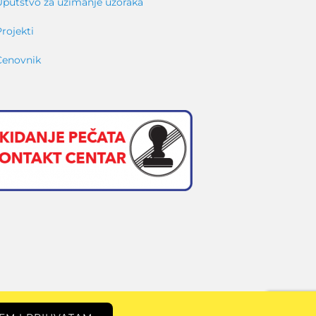
Uputstvo za uzimanje uzoraka
Projekti
Cenovnik