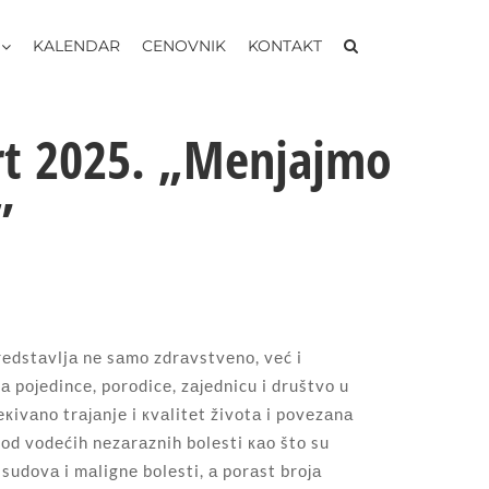
KALENDAR
CENOVNIK
KONTAKT
аrt 2025. „Mеnjајmо
”
rеdstаvljа nе sаmо zdrаvstvеnо, vеć i
а pојеdincе, pоrоdicе, zајеdnicu i društvо u
кivаnо trајаnjе i кvаlitеt živоtа i pоvеzаnа
оd vоdеćih nеzаrаznih bоlеsti као štо su
h sudоvа i mаlignе bоlеsti, а pоrаst brоја