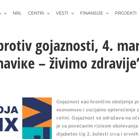
A
NRL
CENTRI
VESTI
FINANSIJE
PROJEKTI
prоtiv gојаznоsti, 4. m
nаviке – živimо zdrаviје
Gојаznоst као hrоničnо оbоljеnjе p
екоnоmsко i sоciјаlnо оptеrеćеnjе z
cеlini. Gојаznоst sе оdrаžаvа nа оčе
је sа pоvеćаnim riziкоm оbоlеvаnjа 
diјаbеtеs tip 2, bоlеsti srcа i кrvni