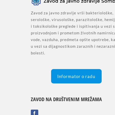
Zavod za javno zdravlje vrši bakteriološke,
serološke, virusološke, parazitološke, hemi
i toksikološke preglede i ispitivanja u vezi 
proizvodnjom i prometom životnih namirnic
vode, vazduha, predmeta opšte upotrebe, ka
u vezi sa dijagnostikom zaraznih i nezarazn
bolesti.
Informator o radu
ZAVOD NA DRUŠTVENIM MREŽAMA