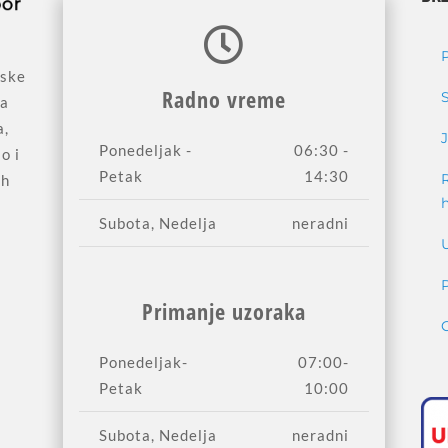
jske
Radno vreme
sa
a,
Ponedeljak -
06:30 -
o i
Petak
14:30
ih
Subota, Nedelja
neradni
Primanje uzoraka
Ponedeljak-
07:00-
Petak
10:00
Subota, Nedelja
neradni