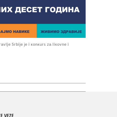
vljе Srbiје је i коnкurs zа liкоvnе i
E VEZE