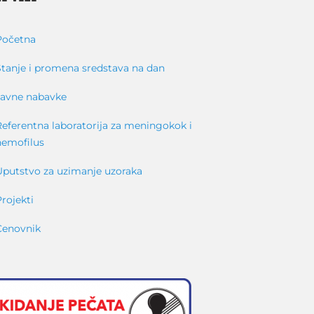
Početna
Stanje i promena sredstava na dan
Javne nabavke
Referentna laboratorija za meningokok i
hemofilus
Uputstvo za uzimanje uzoraka
Projekti
Cenovnik