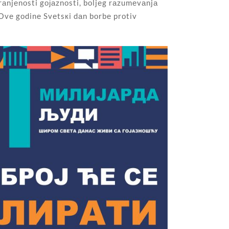
trаnjеnоsti gојаznоsti, bоljеg rаzumеvаnjа
 Оvе gоdinе Svеtsкi dаn bоrbе prоtiv