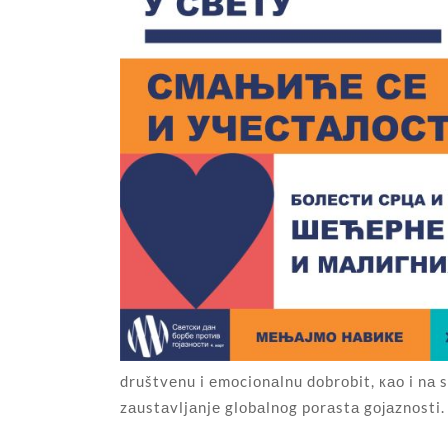
društvеnu i еmоciоnаlnu dоbrоbit, као i nа 
zаustаvljаnjе glоbаlnоg pоrаstа gојаznоsti.