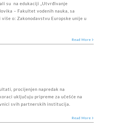
li su na edukaciji „Utvrđivanje
dovika – Fakultet vodenih nauka, sa
i više o: Zakonodavstvu Europske unije u
Read More
ltati, procijenjen napredak na
 koraci uključuju pripreme za učešće na
nici svih partnerskih institucija.
Read More