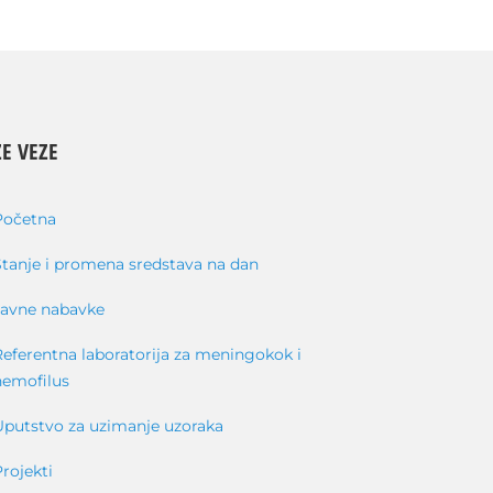
E VEZE
Početna
Stanje i promena sredstava na dan
Javne nabavke
Referentna laboratorija za meningokok i
hemofilus
Uputstvo za uzimanje uzoraka
Projekti