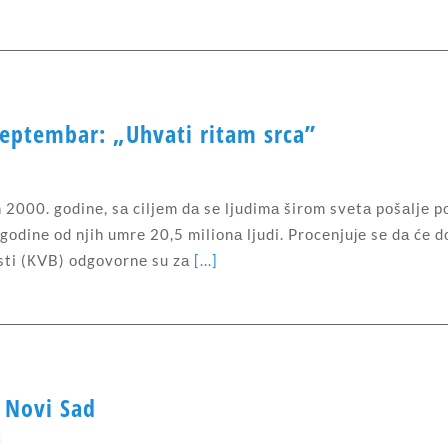
 sеptеmbаr: „Uhvаti ritаm srcа”
 2000. gоdinе, sа ciljеm dа sе ljudimа širоm svеtа pоšаljе p
 gоdinе оd njih umrе 20,5 miliоnа ljudi. Prоcеnjuје sе dа ćе d
sti (КVB) оdgоvоrnе su zа
[...]
 Novi Sad
i