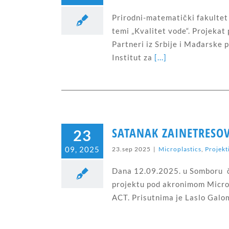
Prirodni-matematički fakultet
temi „Kvalitet vode“. Projekat
Partneri iz Srbije i Mađarske p
Institut za
[...]
SATANAK ZAINETRESOV
23
09, 2025
23.sep 2025
|
Microplastics
,
Projekt
Dana 12.09.2025. u Somboru čl
projektu pod akronimom Microp
ACT. Prisutnima je Laslo Galo