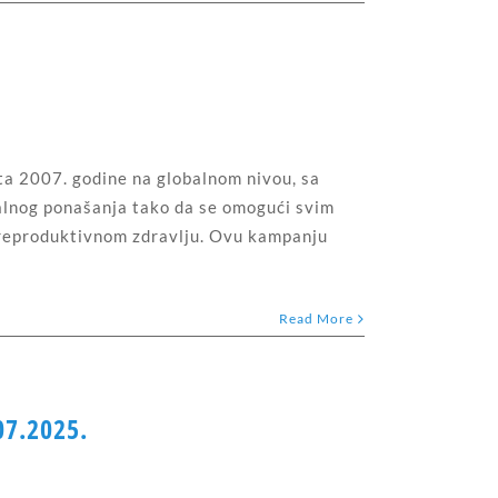
ta 2007. godine na globalnom nivou, sa
ualnog ponašanja tako da se omogući svim
 reproduktivnom zdravlju. Ovu kampanju
Read More
07.2025.