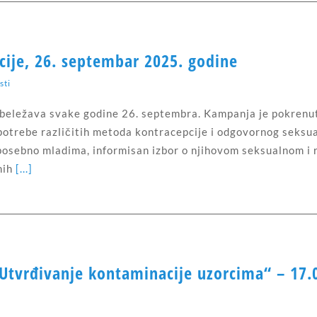
cije, 26. septembar 2025. godine
sti
obeležava svake godine 26. septembra. Kampanja je pokrenu
upotrebe različitih metoda kontracepcije i odgovornog seks
posebno mladima, informisan izbor o njihovom seksualnom i
nih
[...]
tvrđivanje kontaminacije uzorcima“ – 17.