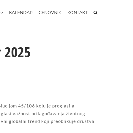
KALENDAR
CENOVNIK
KONTAKT
 2025
olucijom 45/106 koju je proglasila
aglasi važnost prilagođavanja životnog
ni globalni trend koji preoblikuje društva