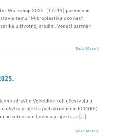
Water Workshop 2025 (17.-19) posvećene
dstavio temu "Mikroplastika oko nas".
astike u životnoj sredini. Vodeći partner,
Read More
2025.
avno zdravlje Vojvodine koji učestvuju u
na u okviru projekta pod akronimom ECO(RE)
 prisutne sa ciljevima projekta, a
[...]
Read More