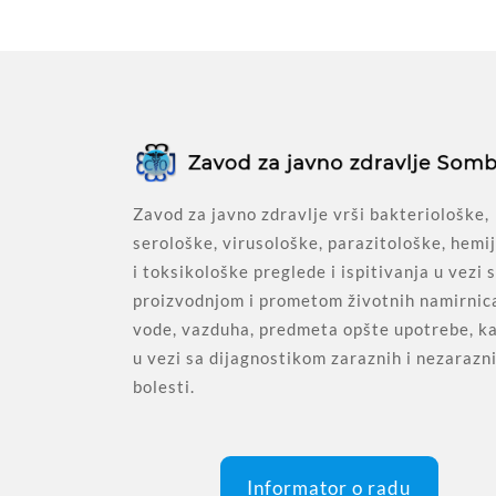
Zavod za javno zdravlje vrši bakteriološke,
serološke, virusološke, parazitološke, hemi
i toksikološke preglede i ispitivanja u vezi 
proizvodnjom i prometom životnih namirnic
vode, vazduha, predmeta opšte upotrebe, ka
u vezi sa dijagnostikom zaraznih i nezarazn
bolesti.
Informator o radu