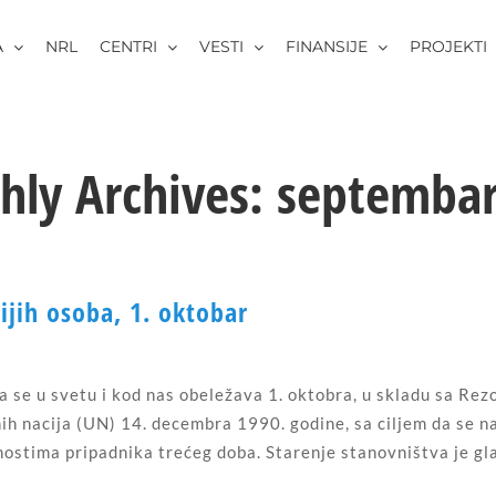
A
NRL
CENTRI
VESTI
FINANSIJE
PROJEKTI
hly Archives:
septembar
jih osoba, 1. oktobar
 se u svetu i kod nas obeležava 1. oktobra, u skladu sa Rez
ih nacija (UN) 14. decembra 1990. godine, sa ciljem da se n
stima pripadnika trećeg doba. Starenje stanovništva je glav