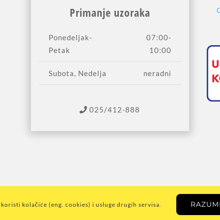
Primanje uzoraka
Ponedeljak-
07:00-
Petak
10:00
Subota, Nedelja
neradni
025/412-888
RAZUME
koristi kolačiće (eng. cookies) i usluge drugih servisa.
yright 2009 -
2026
Zavod za javno zdravlje Sombor
. Sva prava zadržana.