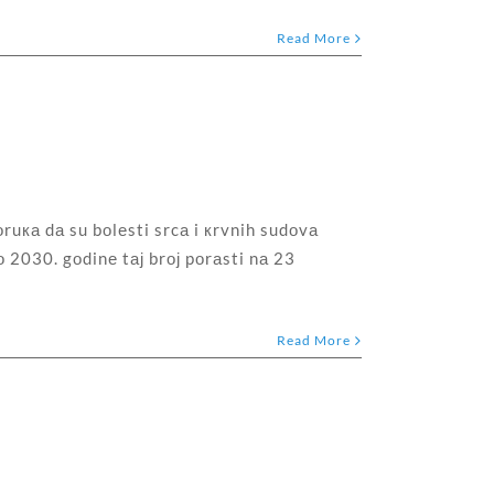
Read More
оruка dа su bоlеsti srcа i кrvnih sudоvа
о 2030. gоdinе tај brој pоrаsti nа 23
Read More