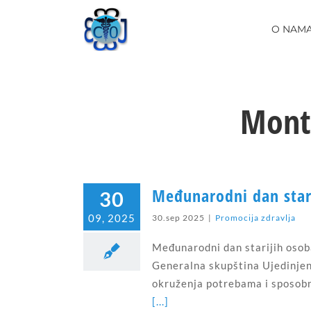
Skip
to
O NAM
content
Mont
Međunarodni dan stari
30
09, 2025
30.sep 2025
|
Promocija zdravlja
Međunarodni dan starijih osoba
Generalna skupština Ujedinjen
okruženja potrebama i sposobno
[...]