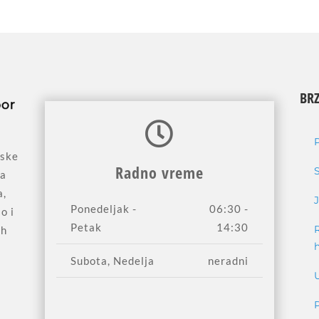
BRZ
jske
Radno vreme
sa
a,
Ponedeljak -
06:30 -
o i
Petak
14:30
ih
Subota, Nedelja
neradni