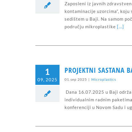
Zaposleni iz javnih zdravstve
kontaminacije uzorcima“, koju 
sedištem u Baji. Na samom poč
području mikroplastike
[...]
PROJEKTNI SASTANA BA
1
09, 2025
01.sep 2025
|
Microplastics
Dana 16.07.2025 u Baji održan 
individualnim radnim paketima,
konferenciji u Novom Sadu i ug