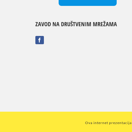
ZAVOD NA DRUŠTVENIM MREŽAMA
Ova internet prezentacija 
© Cop