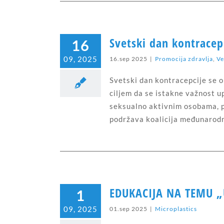
Svetski dan kontracep
16
09, 2025
16.sep 2025
|
Promocija zdravlja
,
Ve
Svetski dan kontracepcije se 
ciljem da se istakne važnost 
seksualno aktivnim osobama, 
podržava koalicija međunarod
EDUKACIJA NA TEMU „U
1
09, 2025
01.sep 2025
|
Microplastics