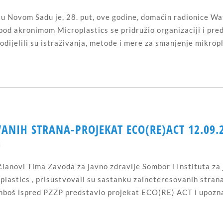
 u Novom Sadu je, 28. put, ove godine, domaćin radionice 
 pod akronimom Microplastics se pridružio organizaciji i pre
odijelili su istraživanja, metode i mere za smanjenje mikropl
ANIH STRANA-PROJEKAT ECO(RE)ACT 12.09.
i
anovi Tima Zavoda za javno zdravlje Sombor i Instituta za j
lastics , prisustvovali su sastanku zaineteresovanih stra
mboš ispred PZZP predstavio projekat ECO(RE) ACT i upoznao