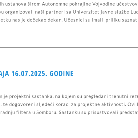
nih ustanova širom Autonomne pokrajine Vojvodine učestvova
su organizovali naši partneri sa Univerzitet javne službe Lu
etku nas je dočekao dekan. Učesnici su imali priliku saznat
JA 16.07.2025. GODINE
je projektni sastanka, na kojem su pregledani trenutni rezu
 te dogovoreni sljedeći koraci za projektne aktivnosti. Ovi
radnju filtera u Somboru. Sastanku su prisustvovali predstav