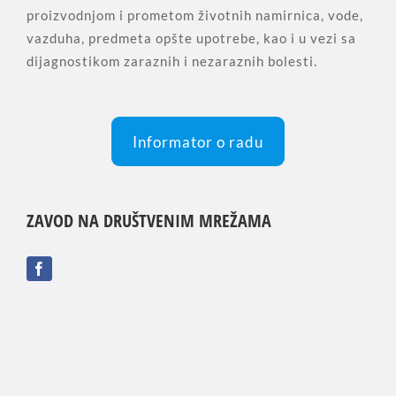
proizvodnjom i prometom životnih namirnica, vode,
vazduha, predmeta opšte upotrebe, kao i u vezi sa
dijagnostikom zaraznih i nezaraznih bolesti.
Informator o radu
ZAVOD NA DRUŠTVENIM MREŽAMA