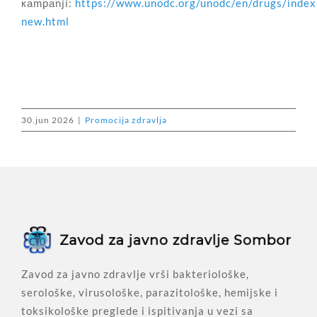
каmpаnji:
https://www.unodc.org/unodc/en/drugs/index
new.html
30.jun 2026
|
Promocija zdravlja
Zavod za javno zdravlje vrši bakteriološke,
serološke, virusološke, parazitološke, hemijske i
toksikološke preglede i ispitivanja u vezi sa