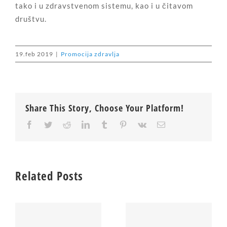
tako i u zdravstvenom sistemu, kao i u čitavom
društvu.
19.feb 2019
|
Promocija zdravlja
Share This Story, Choose Your Platform!
Facebook
Twitter
Reddit
LinkedIn
Tumblr
Pinterest
Vk
Email
Related Posts