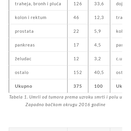
traheja, bronh i pluća
126
33,6
dojka
kolon i rektum
46
12,3
traheja
prostata
22
5,9
kolon 
pankreas
17
4,5
pankr
želudac
12
3,2
c.uteri
ostalo
152
40,5
ostalo
Ukupno
375
100
Ukupn
Tabela 1. Umrli od tumora prema uzroku smrti i polu u
Zapadno bačkom okrugu 2016 godine