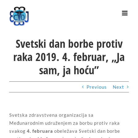
Skip
to
content
Svetski dan borbe protiv
raka 2019. 4. februar, „Ja
sam, ja hoću”
Previous
Next
Svetska zdravstvena organizacija sa
Međunarodnim udruženjem za borbu protiv raka
svakog
4.
februara
obeležava Svetski dan borbe