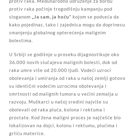
protiv raka. Međunarodno udruženje za borbu
protiv raka počinje trogodišnju kampanju pod
sloganom
„Ja sam, ja hoću”
kojom se podseća da
kako pojedinac, tako i zajednica mogu da doprinesu
smanjenju globalnog opterećenja malignim
bolestima.
U Srbiji se godišnje u proseku dijagnostikuje oko
36.000 novih slučajeva malignih bolesti, dok od
raka umre više od 20.000 ljudi. Vodeći uzroci
obolevanja i umiranja od raka u našoj zemlji gotovo
su identični vodećim uzrocima obolevanja i
smrtnosti od malignih tumora u većini zemalja u
razvoju. Muškarci u našoj sredini najviše su
obolevali od raka pluća, kolona i rektuma i
prostate. Кod žena maligni proces je najčešće bio
lokalizovan na dojci, kolonu i rektumu, plućima i
grliću materice.