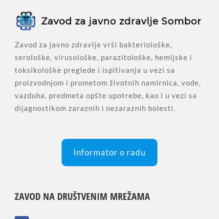
Zavod za javno zdravlje vrši bakteriološke,
serološke, virusološke, parazitološke, hemijske i
toksikološke preglede i ispitivanja u vezi sa
proizvodnjom i prometom životnih namirnica, vode,
vazduha, predmeta opšte upotrebe, kao i u vezi sa
dijagnostikom zaraznih i nezaraznih bolesti.
Informator o radu
ZAVOD NA DRUŠTVENIM MREŽAMA