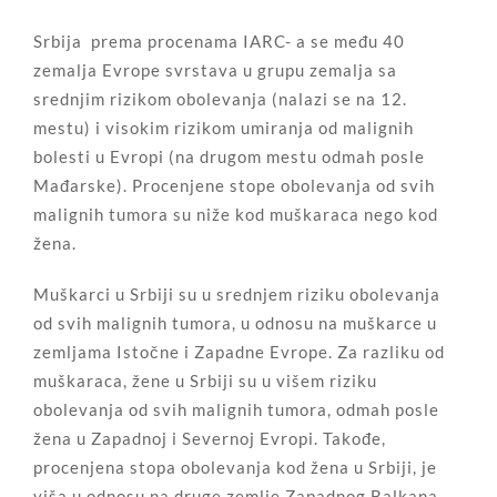
Srbija prema procenama IARC- a se među 40
zemalja Evrope svrstava u grupu zemalja sa
srednjim rizikom obolevanja (nalazi se na 12.
mestu) i visokim rizikom umiranja od malignih
bolesti u Evropi (na drugom mestu odmah posle
Mađarske). Procenjene stope obolevanja od svih
malignih tumora su niže kod muškaraca nego kod
žena.
Muškarci u Srbiji su u srednjem riziku obolevanja
od svih malignih tumora, u odnosu na muškarce u
zemljama Istočne i Zapadne Evrope. Za razliku od
muškaraca, žene u Srbiji su u višem riziku
obolevanja od svih malignih tumora, odmah posle
žena u Zapadnoj i Severnoj Evropi. Takođe,
procenjena stopa obolevanja kod žena u Srbiji, je
viša u odnosu na druge zemlje Zapadnog Balkana.