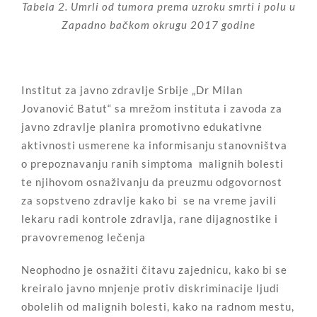
Tabela 2. Umrli od tumora prema uzroku smrti i polu u
Zapadno bačkom okrugu 2017 godine
Institut za javno zdravlje Srbije „Dr Milan
Jovanović Batut“ sa mrežom instituta i zavoda za
javno zdravlje planira promotivno edukativne
aktivnosti usmerene ka informisanju stanovništva
o prepoznavanju ranih simptoma malignih bolesti
te njihovom osnaživanju da preuzmu odgovornost
za sopstveno zdravlje kako bi se na vreme javili
lekaru radi kontrole zdravlja, rane dijagnostike i
pravovremenog lečenja
Neophodno je osnažiti čitavu zajednicu, kako bi se
kreiralo javno mnjenje protiv diskriminacije ljudi
obolelih od malignih bolesti, kako na radnom mestu,