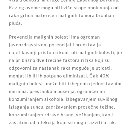
Razlog ovome mogu biti više stope obolevanja od
raka grlića materice i malignih tumora bronha i
pluća.
Prevencija malignih bolesti ima ogroman
javnozdravstveni potencijal i predstavlja
najefikasniji pristup u kontroli malignih bolesti, jer
na približno dve trećine faktora rizika koji su
odgovorni za nastanak raka moguće je uticati,
menjati ih ili ih potpuno eliminisati. Čak 40%
malignih bolesti može biti izbegnuto jednostavnim
merama: prestankom pušenja, ograničenim
konzumiranjem alkohola, izbegavanjem suvišnog
izlaganja suncu, zadržavanjem prosečne težine,
konzumiranjem zdrave hrane, vežbanjem, kao i
zaštitom od infekcija koje se mogu razviti u rak.