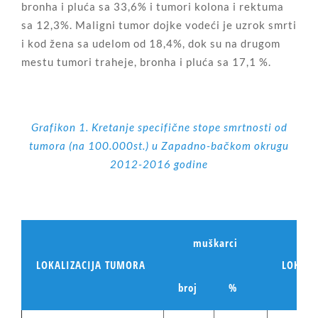
bronha i pluća sa 33,6% i tumori kolona i rektuma
sa 12,3%. Maligni tumor dojke vodeći je uzrok smrti
i kod žena sa udelom od 18,4%, dok su na drugom
mestu tumori traheje, bronha i pluća sa 17,1 %.
Grafikon 1. Kretanje specifične stope smrtnosti od
tumora (na 100.000st.) u Zapadno-bačkom okrugu
2012-2016 godine
muškarci
LOKALIZACIJA TUMORA
LOKALI
broj
%