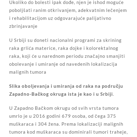
Ukoliko do bolesti ipak dođe, njen je ishod moguće
poboljšati ranim otkrivanjem, adekvatnim lečenjem
i rehabilitacijom uz odgovarajuće palijativno
zbrinjavanje
U Srbiji su doneti nacionalni programi za skrining
raka grlića materice, raka dojke i kolorektalnog
raka, koji će u narednom periodu značajno smanjiti
obolevanje i umiranje od navedenih lokalizacija
malignih tumora
Slika oboljevanja i umiranja od raka na području
Zapadno-Bačkog okruga ista je kao i u Srbiji
.
U Zapadno Bačkom okrugu od svih vrsta tumora
umrlo je u 2016 godini 679 osoba, od čega 375
muškaraca i 304 žena. Prema lokalizaciji malignih
tumora kod muškaraca su dominirali tumori traheje,