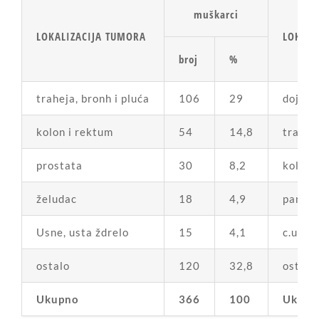
muškarci
LOKALIZACIJA TUMORA
LOKALI
broj
%
traheja, bronh i pluća
106
29
dojka
kolon i rektum
54
14,8
traheja
prostata
30
8,2
kolon 
želudac
18
4,9
pankr
Usne, usta ždrelo
15
4,1
c.uteri
ostalo
120
32,8
ostalo
Ukupno
366
100
Ukupn